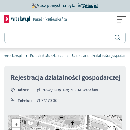
- otworzy się w n
Masz pomysł na pytanie?
Zgłoś je!
Serwis informacyjny wroclaw.pl podserwis: Poradnik miesz
Menu
Wyszukiwarka
wroclaw.pl
Poradnik Mieszkańca
Rejestracja działalności gospodarcz
Rejestracja działalności gospodarczej
Adres:
pl. Nowy Targ 1-8; 50-141 Wrocław
Telefon:
71 777 70 36
+