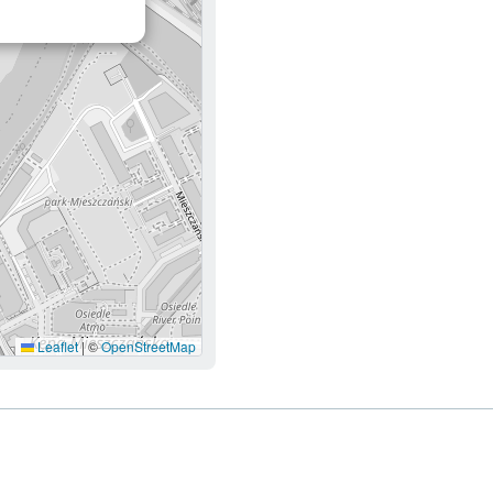
y się w nowej karcie
Leaflet
|
©
OpenStreetMap