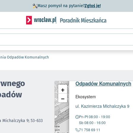
- otworzy się w n
Masz pomysł na pytanie?
Zgłoś je!
Serwis informacyjny wroclaw.pl podserwis: Porad
rania Odpadów Komunalnych
Punkt Selektywnego Zbi
ywnego
Odpadów Komunalnych
+
dpadów
−
Ekosystem
- 
ul. Kazimierza Michalczyka 9
Pn-Pt 08:00 - 19:00
a Michalczyka 9; 53-633
Sb 08:00 - 16:00
71 758 69 11