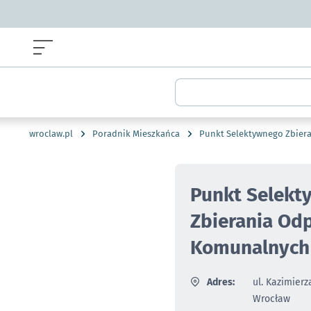
Menu główne portalu wroclaw.pl
Wyszukiwarka
wroclaw.pl
Poradnik Mieszkańca
Punkt Selektywnego Zbie
Punkt Selekt
Zbierania O
Komunalnych
Adres:
ul. Kazimierz
Wrocław