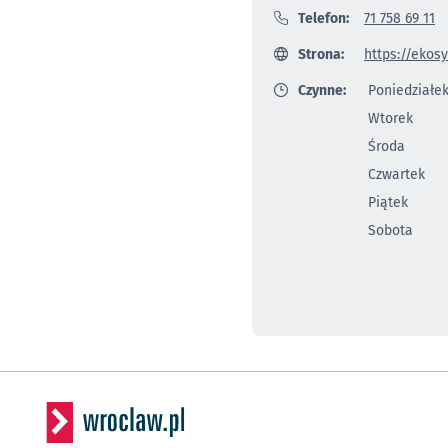
Telefon:
71 758 69 11
Strona:
https://ekos
Czynne:
Poniedziałe
Wtorek
Środa
Czwartek
Piątek
Sobota