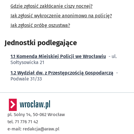
Gdzie zgłosić zakłócanie ciszy nocnej?
Jak zgłosić wykroczenie anonimowo na policję?
Jak zgłosić próbę oszustwa?
Jednostki podlegające
1.1 Komenda Miejskiej Policji we Wrocławiu
- ul.
Sołtysowicka 21
1.2 Wydział dw. z Przestępczością Gospodarczą
-
Podwale 31/33
pl. Solny 14,
50-062
Wrocław
tel. 71 776 71 42
e-mail:
redakcja@araw.pl