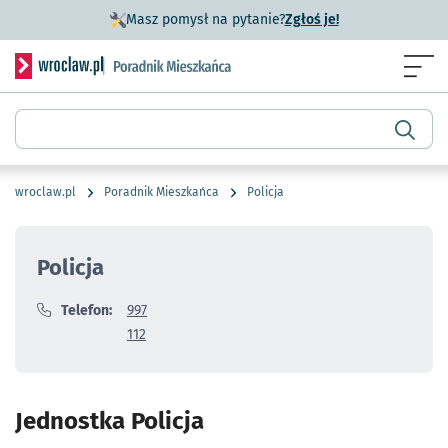
- otworzy się w n
Masz pomysł na pytanie?
Zgłoś je!
Serwis informacyjny wroclaw.pl podserwis: Poradnik miesz
Menu
Wyszukiwarka
wroclaw.pl
Poradnik Mieszkańca
Policja
Policja
Telefon:
997
112
Jednostka Policja