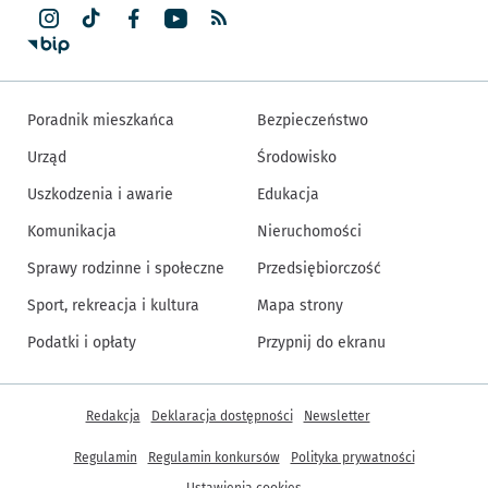
Poradnik mieszkańca
Bezpieczeństwo
Urząd
Środowisko
Uszkodzenia i awarie
Edukacja
Komunikacja
Nieruchomości
Sprawy rodzinne i społeczne
Przedsiębiorczość
Sport, rekreacja i kultura
Mapa strony
Podatki i opłaty
Przypnij do ekranu
Inne informacje
Redakcja
Deklaracja dostępności
Newsletter
Regulamin
Regulamin konkursów
Polityka prywatności
Ustawienia cookies