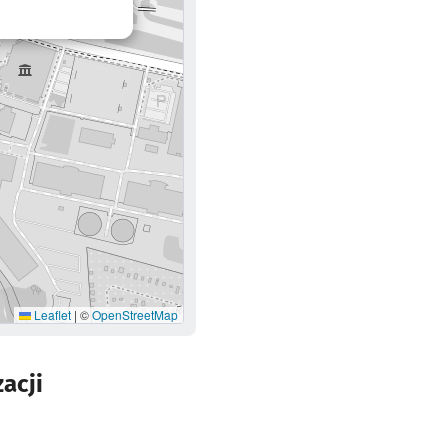
rzy się w nowej karcie
Leaflet
|
©
OpenStreetMap
acji