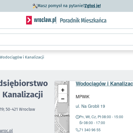
- otworzy się w n
Masz pomysł na pytanie?
Zgłoś je!
Serwis informacyjny wroclaw.pl podserwis: Porad
 Wodociągów i Kanalizacji
Miejskie Przedsiębiorst
edsiębiorstwo
Wodociągów i Kanalizac
+
Kanalizacji
−
MPWiK
- otworzy się 
ul. Na Grobli 19
 19; 50-421 Wrocław
Pn, Wt, Cz, Pt 08:00 - 15:00
Śr 08:00 - 17:00
71 340 96 55
roc.pl