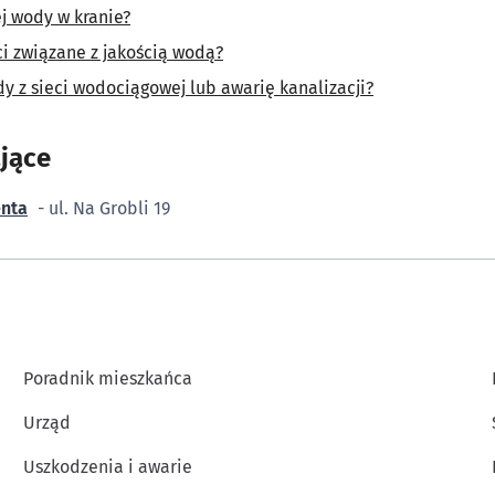
ej wody w kranie?
ci związane z jakością wodą?
dy z sieci wodociągowej lub awarię kanalizacji?
jące
enta
- ul. Na Grobli 19
Poradnik mieszkańca
Urząd
Uszkodzenia i awarie