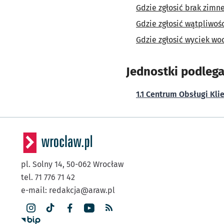
Gdzie zgłosić brak zimn
Gdzie zgłosić wątpliwoś
Gdzie zgłosić wyciek wo
Jednostki podlega
1.1 Centrum Obsługi Kli
pl. Solny 14,
50-062
Wrocław
tel. 71 776 71 42
e-mail:
redakcja@araw.pl