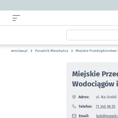
Menu główne portalu wroclaw.pl
Wyszukiwarka
wroclaw.pl
Poradnik Mieszkańca
Miejskie Przedsiębiorstwo
Miejskie Prz
Wodociągów i 
Adres:
ul. Na Grobli
Telefon:
71 340 96 55
Email:
bok@mpwik.w