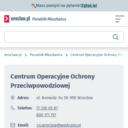
- otworzy się w n
Masz pomysł na pytanie?
Zgłoś je!
Serwis informacyjny wroclaw.pl podserwis: Poradnik miesz
Menu
Wyszukiwarka
wroclaw.pl
Poradnik Mieszkańca
Centrum Operacyjne Ochrony Przec
Centrum Operacyjne Ochrony
Przeciwpowodziowej
Adres:
ul. Norwida 34; 50-950 Wrocław
Telefon:
71 328 05 87
800 171 757
Email:
co.wroclaw@wody.gov.pl