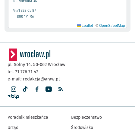
- otworzy się w nowej karcie
ul. Norwida 34
71 328 05 87
800 171 757
Leaflet
|
©
OpenStreetMap
pl. Solny 14,
50-062
Wrocław
tel. 71 776 71 42
e-mail:
redakcja@araw.pl
Poradnik mieszkańca
Bezpieczeństwo
Urząd
Środowisko