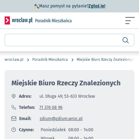
- otworzy się w n
Masz pomysł na pytanie?
Zgłoś je!
Serwis informacyjny wroclaw.pl podserwis: Poradnik miesz
Menu
Wyszukiwarka
wroclaw.pl
Poradnik Mieszkańca
Miejskie Biuro Rzeczy Znalezionych
Miejskie Biuro Rzeczy Znalezionych
Adres:
ul. Długa 49; 53-633 Wrocław
Telefon:
71 376 08 96
Email:
zdium@zdium.wroc.pl
Czynne:
Poniedziałek
08:00 - 14:00
Wtorek
08:00 - 14:00