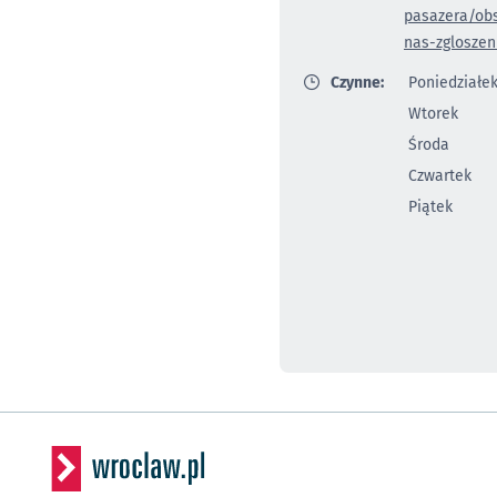
pasazera/obs
nas-zgloszen
Czynne:
Poniedziałe
Wtorek
Środa
Czwartek
Piątek