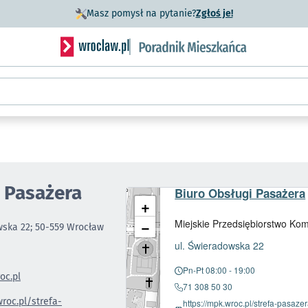
- otworzy się w n
Masz pomysł na pytanie?
Zgłoś je!
Serwis informacyjny wroclaw.pl podserwis: Porad
 Pasażera
Biuro Obsługi Pasażera
+
−
Miejskie Przedsiębiorstwo Ko
wska 22; 50-559 Wrocław
- otworzy 
ul. Świeradowska 22
Pn-Pt 08:00 - 19:00
c.pl
71 308 50 30
roc.pl/strefa-
https://mpk.wroc.pl/strefa-pasaze