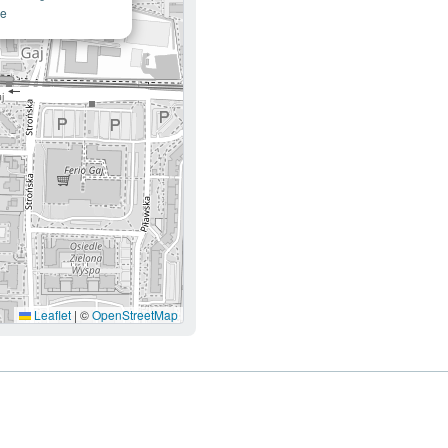
- otworzy się w nowej karcie
ie
Leaflet
|
©
OpenStreetMap