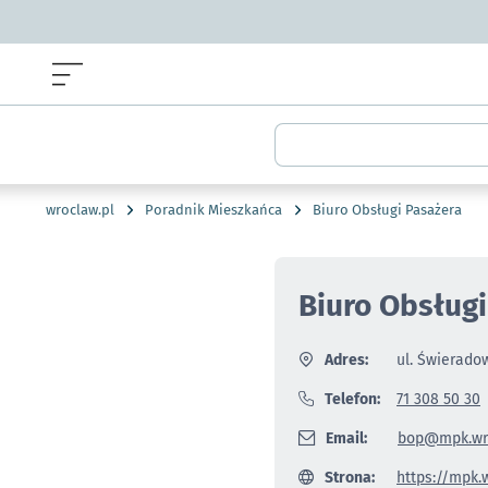
Menu główne portalu wroclaw.pl
Wyszukiwarka
wroclaw.pl
Poradnik Mieszkańca
Biuro Obsługi Pasażera
Biuro Obsługi
Adres:
ul. Świerado
Telefon:
71 308 50 30
Email:
bop@mpk.wro
Strona:
https://mpk.w