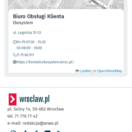
Biuro Obsługi Klienta
Ekosystem
- otworzy się w nowej karcie
ul. Legnicka 51-53
Pn-Pt 07:30 - 15:30
Sb 08:00 - 16:00
71 75 86 911
- otworzy się w nowej karcie
https://kontakt.ekosystem.wroc.pl/
Leaflet
|
©
OpenStreetMap
pl. Solny 14,
50-062
Wrocław
tel. 71 776 71 42
e-mail:
redakcja@araw.pl