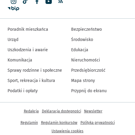
Poradnik mieszkańca
Bezpieczeństwo
Urząd
Środowisko
Uszkodzenia i awarie
Edukacja
Komunikacja
Nieruchomości
Sprawy rodzinne i społeczne
Przedsiębiorczość
Sport, rekreacja i kultura
Mapa strony
Podatki i opłaty
Przypnij do ekranu
Inne informacje
Redakcja
Deklaracja dostępności
Newsletter
Regulamin
Regulamin konkursów
Polityka prywatności
Ustawienia cookies