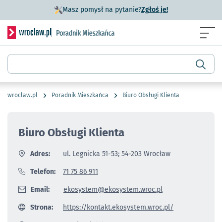
- otworzy się w n
Masz pomysł na pytanie?
Zgłoś je!
Serwis informacyjny wroclaw.pl podserwis: Poradnik miesz
Menu
Wyszukiwarka
wroclaw.pl
Poradnik Mieszkańca
Biuro Obsługi Klienta
Biuro Obsługi Klienta
Adres:
ul. Legnicka 51-53; 54-203 Wrocław
Telefon:
71 75 86 911
Email:
ekosystem@ekosystem.wroc.pl
Strona:
https://kontakt.ekosystem.wroc.pl/