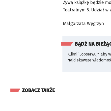
Żywą książkę będzie mo
Teatralnym 5. Udział w 
Małgorzata Węgrzyn
BĄDŹ NA BIEŻĄ
Kliknij „obserwuj”, aby 
Najciekawsze wiadomośc
ZOBACZ TAKŻE