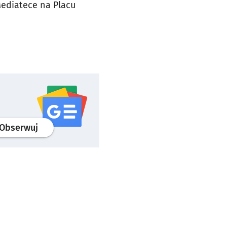
Mediatece na Placu
profil
google news
serwisu wroclaw.pl
Obserwuj