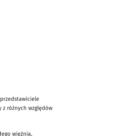
 przedstawiciele
zy z różnych względów
łego więźnia,