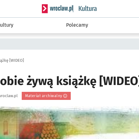
Serwis informacyjny wroclaw.pl podserwis: 
ultury
Polecamy
iążkę [WIDEO]
obie żywą książkę [WIDEO
roclaw.pl
Materiał archiwalny