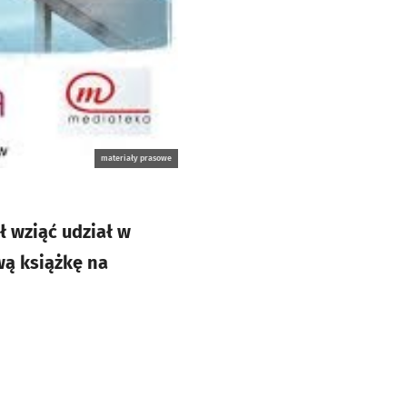
materiały prasowe
 wziąć udział w
wą książkę na