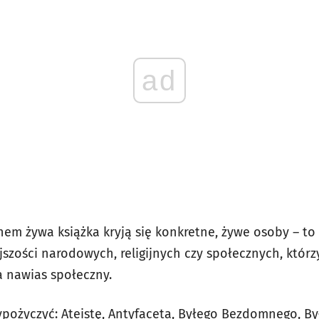
ad
em żywa książka kryją się konkretne, żywe osoby – to
jszości narodowych, religijnych czy społecznych, któr
a nawias społeczny.
ożyczyć: Ateistę, Antyfaceta, Byłego Bezdomnego, By