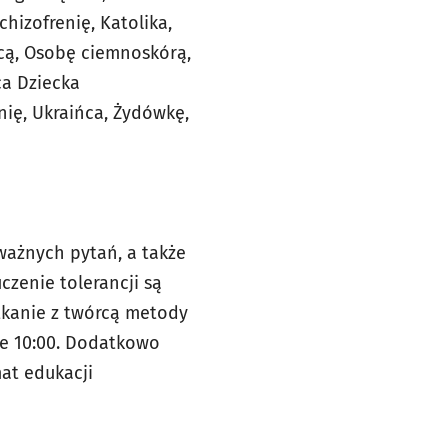
hizofrenię, Katolika,
ącą, Osobę ciemnoskórą,
ca Dziecka
ię, Ukraińca, Żydówkę,
ważnych pytań, a także
czenie tolerancji są
tkanie z twórcą metody
ie 10:00. Dodatkowo
at edukacji