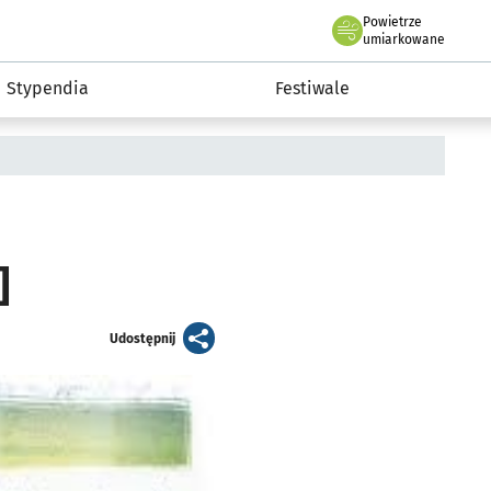
Powietrze
we Wrocławiu
Kultura
umiarkowane
Stypendia
Festiwale
]
artykuł
Udostępnij