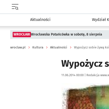
Menu główne portalu wroclaw.pl
Aktualności
Wydział K
WROCŁAW
Wrocławska Potańcówka w sobotę, 8 sierpnia
wroclaw.pl
Kultura
Aktualności
Wypożycz sobie żywą ks
Wypożycz s
Data publikacji:
Autor:
11.06.2014 00:00 |
Redakcja www.w
Kliknij, aby powiększyć