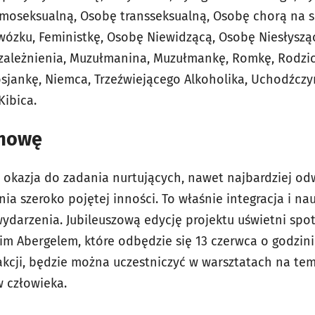
moseksualną, Osobę transseksualną, Osobę chorą na sc
wózku, Feministkę, Osobę Niewidzącą, Osobę Niesłysz
uzależnienia, Muzułmanina, Muzułmankę, Romkę, Rodzi
jankę, Niemca, Trzeźwiejącego Alkoholika, Uchodźczyn
Kibica.
zmowę
kazja do zadania nurtujących, nawet najbardziej od
ia szeroko pojętej inności. To właśnie integracja i nau
ydarzenia. Jubileuszową edycję projektu uświetni spo
nim Abergelem, które odbędzie się 13 czerwca o godzin
akcji, będzie można uczestniczyć w warsztatach na tem
w człowieka.