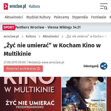
Serwis informacyjny wroclaw.pl podserwis: Kultura
Menu
Aktualności
Wydział Kultury
Polecamy
Stypendia
Festiwale
SPORT
Panthers Wrocław - Vienna Wikings 34:31
wroclaw.pl
Kultura
Aktualności
„Żyć nie umierać” w Kocham Kino 
„Żyć nie umierać” w Kocham Kino w
Multikinie
Data publikacji:
Autor:
27.08.2015 00:00 |
Redakcja www.wroclaw.pl
artykuł
Udostępnij
Materiał archiwalny
Kliknij, aby powiększyć