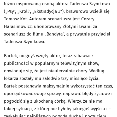
luźno inspirowaną osobą aktora Tadeusza Szymkowa
(„Psy”, „Kroll”, „Ekstradycja 3”), brawurowo wcielił się
Tomasz Kot. Autorem scenariusza jest Cezary
Harasimowicz, uhonorowany Złotymi Lwami za
scenariusz do filmu „Bandyta”, a prywatnie przyjaciel
Tadeusza Szymkowa.
Bartek, niegdyś wzięty aktor, teraz zabawiacz
publiczności w popularnym telewizyjnym show,
dowiaduje się, że jest nieuleczalnie chory. Według
lekarza zostały mu zaledwie trzy miesiące życia.
Bartek postanawia maksymalnie wykorzystać ten czas,
uporządkować swoje sprawy, naprawić błędy życiowe i
pogodzić się z ukochaną córką. Wierzy, że nie ma
takiej sytuacji, z której nie byłoby jakiegoś wyjścia i –
zaskakując najbliższych pogodą ducha i poczuciem