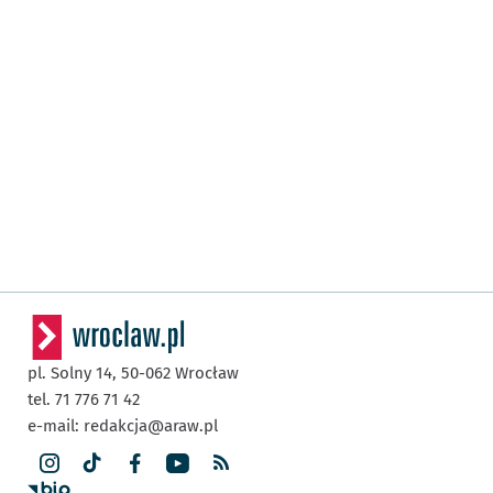
pl. Solny 14,
50-062
Wrocław
tel. 71 776 71 42
e-mail:
redakcja@araw.pl