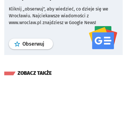
Kliknij „obserwuj”, aby wiedzieć, co dzieje się we
Wrocławiu.
Najciekawsze wiadomości z
www.wroclaw.pl znajdziesz w Google News!
profil
google news
serwisu wroclaw
Obserwuj
ZOBACZ TAKŻE