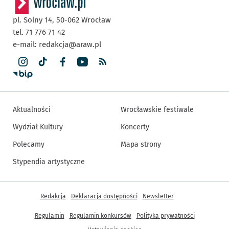
pl. Solny 14,
50-062
Wrocław
tel. 71 776 71 42
e-mail:
redakcja@araw.pl
Aktualności
Wrocławskie festiwale
Wydział Kultury
Koncerty
Polecamy
Mapa strony
Stypendia artystyczne
Inne informacje
Redakcja
Deklaracja dostępności
Newsletter
Regulamin
Regulamin konkursów
Polityka prywatności