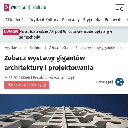
Serwis informacyjny wroclaw.pl podserwis: Kultura
Menu
Aktualności
Wydział Kultury
Polecamy
Stypendia
Festiwale
UWAGA!
Na autostradzie A4 pod Wrocławiem zderzyły się 4
samochody
wroclaw.pl
Kultura
Aktualności
Zobacz wystawy gigantów archite
Zobacz wystawy gigantów
architektury i projektowania
Data publikacji:
Autor:
24.08.2016 00:00 |
Redakcja www.wroclaw.pl
artykuł
Udostępnij
Materiał archiwalny
Kliknij, aby powiększyć