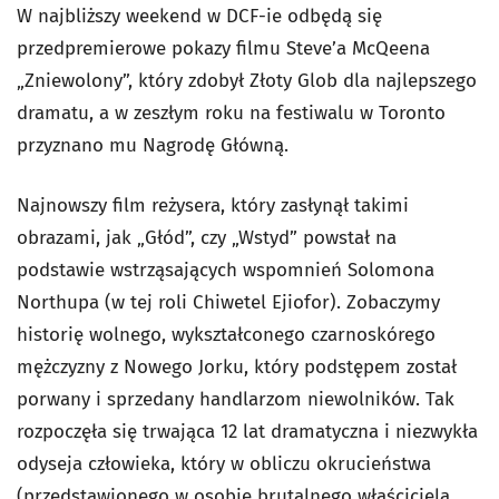
W najbliższy weekend w DCF-ie odbędą się
przedpremierowe pokazy filmu Steve’a McQeena
„Zniewolony”, który zdobył Złoty Glob dla najlepszego
dramatu, a w zeszłym roku na festiwalu w Toronto
przyznano mu Nagrodę Główną.
Najnowszy film reżysera, który zasłynął takimi
obrazami, jak „Głód”, czy „Wstyd” powstał na
podstawie wstrząsających wspomnień Solomona
Northupa (w tej roli Chiwetel Ejiofor). Zobaczymy
historię wolnego, wykształconego czarnoskórego
mężczyzny z Nowego Jorku, który podstępem został
porwany i sprzedany handlarzom niewolników. Tak
rozpoczęła się trwająca 12 lat dramatyczna i niezwykła
odyseja człowieka, który w obliczu okrucieństwa
(przedstawionego w osobie brutalnego właściciela