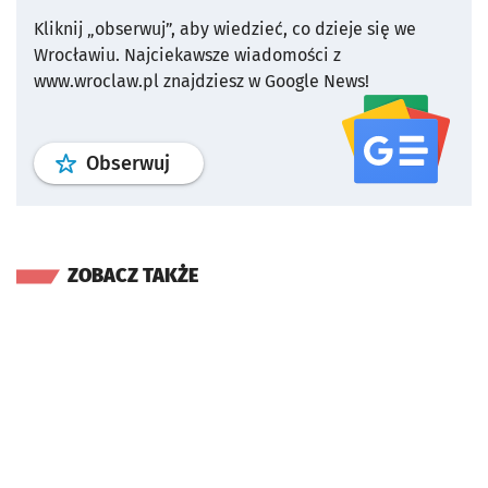
Kliknij „obserwuj”, aby wiedzieć, co dzieje się we
Wrocławiu.
Najciekawsze wiadomości z
www.wroclaw.pl znajdziesz w Google News!
profil
google news
serwisu wroclaw
Obserwuj
ZOBACZ TAKŻE