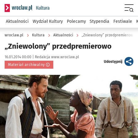
Serwis informacyjny wroclaw.pl podserwis: Kultura
Menu
Aktualności
Wydział Kultury
Polecamy
Stypendia
Festiwale
wroclaw.pl
Kultura
Aktualności
„Zniewolony” przedpremierowo
„Zniewolony” przedpremierowo
Data publikacji:
Autor:
16.01.2014 00:00 |
Redakcja www.wroclaw.pl
artykuł
Udostępnij
Materiał archiwalny
Kliknij, aby powiększyć