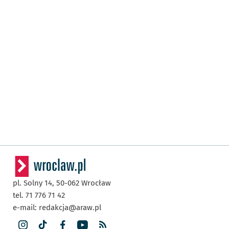
pl. Solny 14,
50-062
Wrocław
tel. 71 776 71 42
e-mail:
redakcja@araw.pl