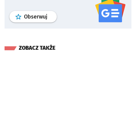
profil
google news
serwisu wroclaw
Obserwuj
ZOBACZ TAKŻE