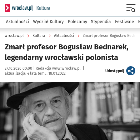
Serwis informacyjny wroclaw.pl podserwis: Kultura
Menu
Aktualności
Wydział Kultury
Polecamy
Stypendia
Festiwale
wroclaw.pl
Kultura
Aktualności
Zmarł profesor Bogusław Bednar
Zmarł profesor Bogusław Bednarek,
legendarny wrocławski polonista
Data publikacji:
Autor:
27.10.2020 00:00 |
Redakcja www.wroclaw.pl
|
artykuł
Udostępnij
aktualizacja:
4 lata temu, 18.01.2022
Kliknij, aby powiększyć