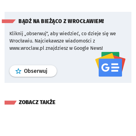
BĄDŹ NA BIEŻĄCO Z WROCŁAWIEM!
Kliknij „obserwuj”, aby wiedzieć, co dzieje się we
Wrocławiu.
Najciekawsze wiadomości z
www.wroclaw.pl znajdziesz w Google News!
profil
google news
serwisu wroclaw
Obserwuj
ZOBACZ TAKŻE