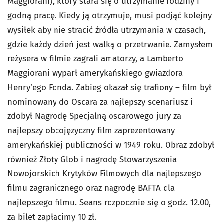
Maggiorani), który stara się o utrzymanie rodziny i
godną pracę. Kiedy ją otrzymuje, musi podjąć kolejny
wysiłek aby nie stracić źródła utrzymania w czasach,
gdzie każdy dzień jest walką o przetrwanie. Zamysłem
reżysera w filmie zagrali amatorzy, a Lamberto
Maggiorani wyparł amerykańskiego gwiazdora
Henry’ego Fonda. Zabieg okazał się trafiony – film był
nominowany do Oscara za najlepszy scenariusz i
zdobył Nagrodę Specjalną oscarowego jury za
najlepszy obcojęzyczny film zaprezentowany
amerykańskiej publiczności w 1949 roku. Obraz zdobył
również Złoty Glob i nagrodę Stowarzyszenia
Nowojorskich Krytyków Filmowych dla najlepszego
filmu zagranicznego oraz nagrodę BAFTA dla
najlepszego filmu. Seans rozpocznie się o godz. 12.00,
za bilet zapłacimy 10 zł.