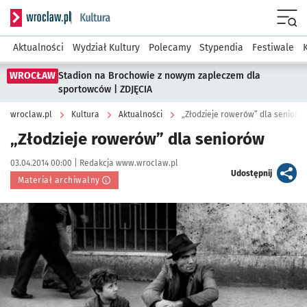
Serwis informacyjny wroclaw.pl podserwis: Kultura
Menu
Aktualności
Wydział Kultury
Polecamy
Stypendia
Festiwale
WROCŁAW
Stadion na Brochowie z nowym zapleczem dla
sportowców | ZDJĘCIA
wroclaw.pl
Kultura
Aktualności
„Złodzieje rowerów” dla senioró
„Złodzieje rowerów” dla seniorów
Data publikacji:
Autor:
03.04.2014 00:00 |
Redakcja www.wroclaw.pl
artykuł
Udostępnij
Materiał archiwalny
Kliknij, aby powiększyć