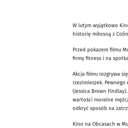
W lutym wyjątkowo Kino
historię miłosną z Col
Przed pokazem filmu Mu
firmy fitness i na spot
Akcja filmu rozgrywa si
rzezimieszek. Pewnego 
(Jessica Brown Findlay
wartości moralne mężcz
odkryć sposób na zatrzy
Kino na Obcasach w Mult