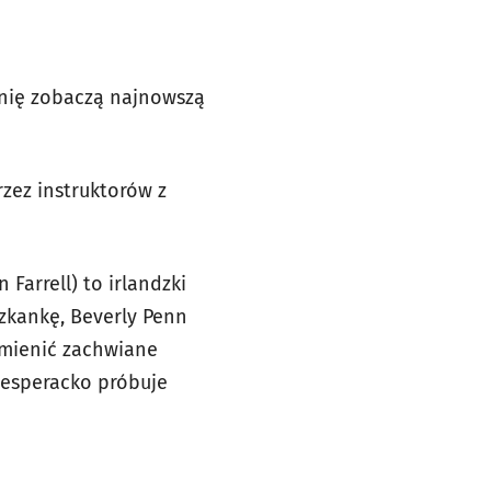
anię zobaczą najnowszą
zez instruktorów z
Farrell) to irlandzki
zkankę, Beverly Penn
zmienić zachwiane
desperacko próbuje