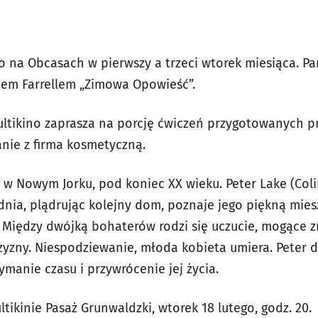
 na Obcasach w pierwszy a trzeci wtorek miesiąca. P
inem Farrellem „Zimowa Opowieść”.
ltikino zaprasza na porcję ćwiczeń przygotowanych pr
kanie z firma kosmetyczną.
ę w Nowym Jorku, pod koniec XX wieku. Peter Lake (Colin 
dnia, plądrując kolejny dom, poznaje jego piękną mies
). Między dwójką bohaterów rodzi się uczucie, mogące 
yzny. Niespodziewanie, młoda kobieta umiera. Peter 
manie czasu i przywrócenie jej życia.
ikinie Pasaż Grunwaldzki, wtorek 18 lutego, godz. 20.