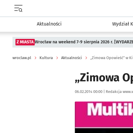
Menu główne portalu wroclaw.pl
Aktualności
Wydział K
Z MIASTA
Wrocław na weekend 7-9 sierpnia 2026 r. [WYDARZ
wroclaw.pl
Kultura
Aktualności
„Zimowa Opowieść” w Ki
„Zimowa Op
Data publikacji:
Autor:
06.02.2014 00:00 |
Redakcja www.w
Kliknij, aby powiększyć