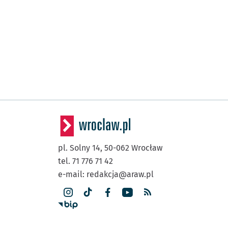
pl. Solny 14,
50-062
Wrocław
tel. 71 776 71 42
e-mail:
redakcja@araw.pl