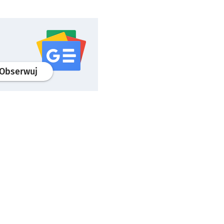
profil
google news
serwisu wroclaw.pl
Obserwuj