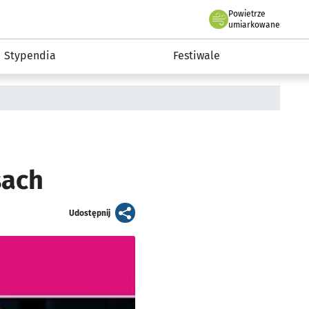
Powietrze
we Wrocławiu
Kultura
umiarkowane
Stypendia
Festiwale
sach
artykuł
Udostępnij