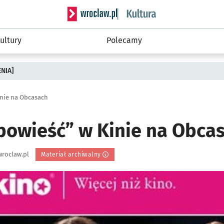
Serwis informacyjny wroclaw.pl podserwis: 
ultury
Polecamy
ENIA]
nie na Obcasach
owieść” w Kinie na Obca
roclaw.pl
Materiał archiwalny