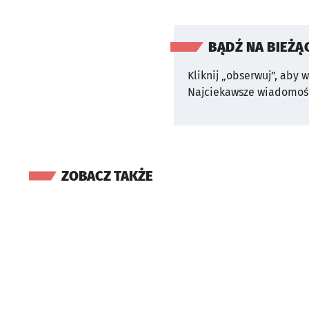
BĄDŹ NA BIEŻĄ
Kliknij „obserwuj”, aby 
Najciekawsze wiadomośc
ZOBACZ TAKŻE