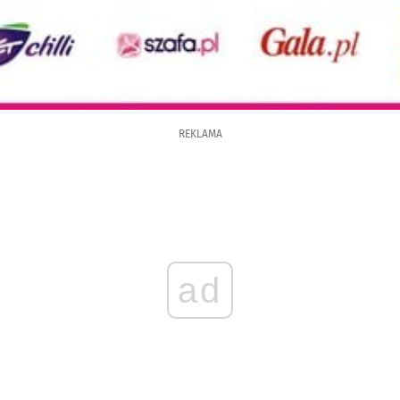
REKLAMA
ad