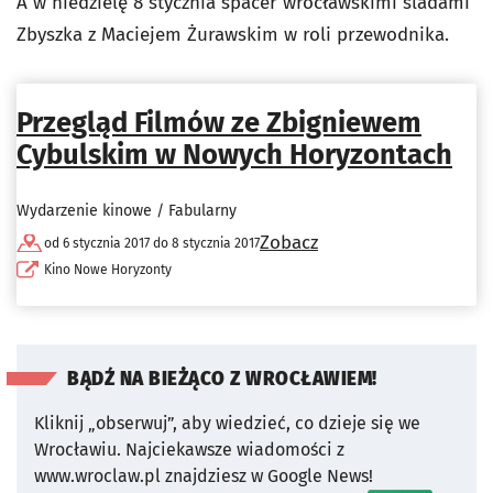
A w niedzielę 8 stycznia spacer wrocławskimi śladami
Zbyszka z Maciejem Żurawskim w roli przewodnika.
Przegląd Filmów ze Zbigniewem
Cybulskim w Nowych Horyzontach
Wydarzenie kinowe / Fabularny
Zobacz
od 6 stycznia 2017 do 8 stycznia 2017
Kino Nowe Horyzonty
BĄDŹ NA BIEŻĄCO Z WROCŁAWIEM!
Kliknij „obserwuj”, aby wiedzieć, co dzieje się we
Wrocławiu.
Najciekawsze wiadomości z
www.wroclaw.pl znajdziesz w Google News!