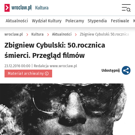
Serwis informacyjny wroclaw.pl podserwis: Kultura
Menu
Aktualności
Wydział Kultury
Polecamy
Stypendia
Festiwale
wroclaw.pl
Kultura
Aktualności
Zbigniew Cybulski: 50.rocznica śm
Zbigniew Cybulski: 50.rocznica
śmierci. Przegląd filmów
Data publikacji:
Autor:
23.12.2016 00:00 |
Redakcja www.wroclaw.pl
artykuł
Udostępnij
Materiał archiwalny
Kliknij, aby powiększyć