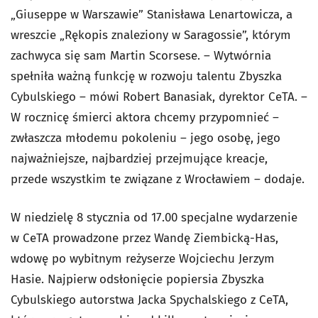
„Giuseppe w Warszawie” Stanisława Lenartowicza, a
wreszcie „Rękopis znaleziony w Saragossie”, którym
zachwyca się sam Martin Scorsese. – Wytwórnia
spełniła ważną funkcję w rozwoju talentu Zbyszka
Cybulskiego – mówi Robert Banasiak, dyrektor CeTA. –
W rocznicę śmierci aktora chcemy przypomnieć –
zwłaszcza młodemu pokoleniu – jego osobę, jego
najważniejsze, najbardziej przejmujące kreacje,
przede wszystkim te związane z Wrocławiem – dodaje.
W niedzielę 8 stycznia od 17.00 specjalne wydarzenie
w CeTA prowadzone przez Wandę Ziembicką-Has,
wdowę po wybitnym reżyserze Wojciechu Jerzym
Hasie. Najpierw
odsłonięcie popiersia Zbyszka
Cybulskiego autorstwa Jacka Spychalskiego z CeTA,