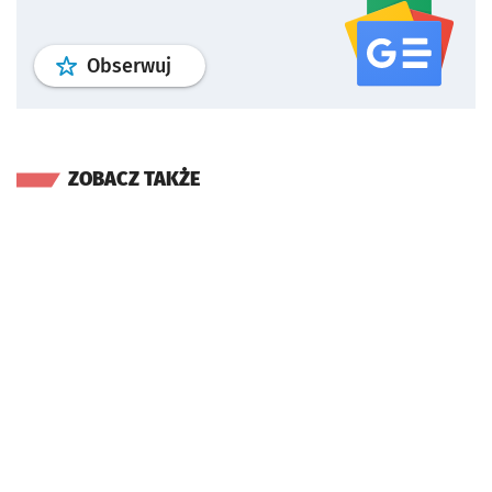
profil
google news
serwisu wroclaw
Obserwuj
ZOBACZ TAKŻE