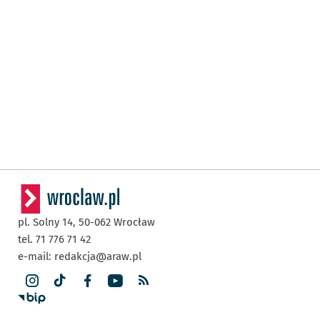
pl. Solny 14,
50-062
Wrocław
tel. 71 776 71 42
e-mail:
redakcja@araw.pl