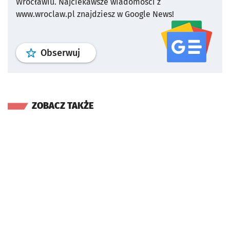
Wrocławiu.
Najciekawsze wiadomości z
www.wroclaw.pl znajdziesz w Google News!
profil
google news
serwisu wroclaw
Obserwuj
ZOBACZ TAKŻE