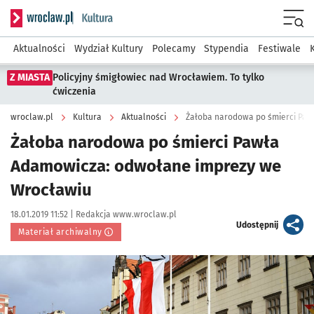
Serwis informacyjny wroclaw.pl podserwis: Kultura
Menu
Aktualności
Wydział Kultury
Polecamy
Stypendia
Festiwale
Z MIASTA
Policyjny śmigłowiec nad Wrocławiem. To tylko
ćwiczenia
wroclaw.pl
Kultura
Aktualności
Żałoba narodowa po śmierci Pawła
Adamowicza: odwołane imprezy we
Wrocławiu
Data publikacji:
Autor:
18.01.2019 11:52 |
Redakcja www.wroclaw.pl
artykuł
Udostępnij
Materiał archiwalny
Kliknij, aby powiększyć