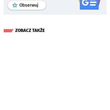
profil
google news
serwisu wroclaw
Obserwuj
ZOBACZ TAKŻE