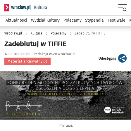
Serwis informacyjny wroclaw.pl podserwis: Kultura
Menu
Aktualności
Wydział Kultury
Polecamy
Stypendia
Festiwale
wroclaw.pl
Kultura
Polecamy
Zadebiutuj w TIFFIE
Zadebiutuj w TIFFIE
Data publikacji:
Autor:
12.08.2013 00:00 |
Redakcja www.wroclaw.pl
artykuł
Udostępnij
Materiał archiwalny
Kliknij, aby powiększyć
REKLAMA