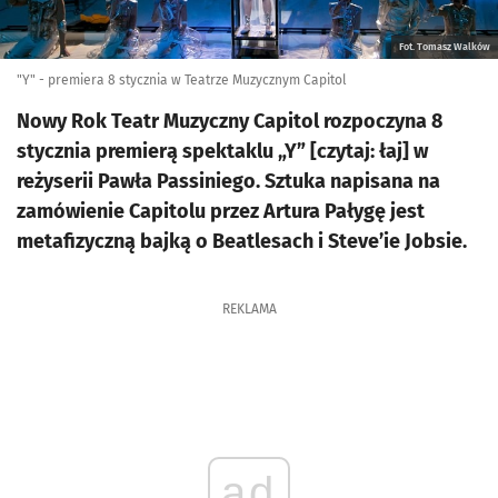
Fot. Tomasz Walków
"Y" - premiera 8 stycznia w Teatrze Muzycznym Capitol
Nowy Rok Teatr Muzyczny Capitol rozpoczyna 8
stycznia premierą spektaklu „Y” [czytaj: łaj] w
reżyserii Pawła Passiniego. Sztuka napisana na
zamówienie Capitolu przez Artura Pałygę jest
metafizyczną bajką o Beatlesach i Steve’ie Jobsie.
REKLAMA
ad