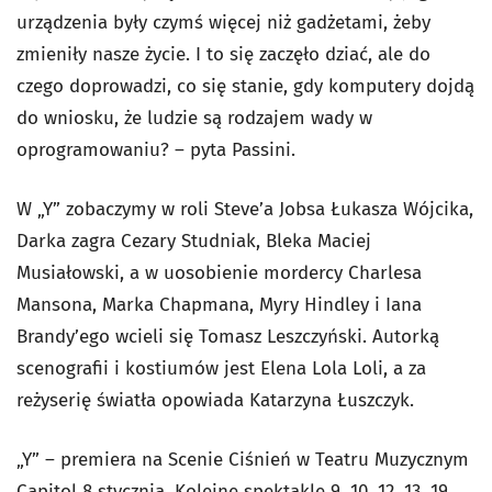
urządzenia były czymś więcej niż gadżetami, żeby
zmieniły nasze życie. I to się zaczęło dziać, ale do
czego doprowadzi, co się stanie, gdy komputery dojdą
do wniosku, że ludzie są rodzajem wady w
oprogramowaniu? – pyta Passini.
W „Y” zobaczymy w roli Steve’a Jobsa Łukasza Wójcika,
Darka zagra Cezary Studniak, Bleka Maciej
Musiałowski, a w uosobienie mordercy Charlesa
Mansona, Marka Chapmana, Myry Hindley i Iana
Brandy’ego wcieli się Tomasz Leszczyński. Autorką
scenografii i kostiumów jest Elena Lola Loli, a za
reżyserię światła opowiada Katarzyna Łuszczyk.
„Y” – premiera na Scenie Ciśnień w Teatru Muzycznym
Capitol 8 stycznia. Kolejne spektakle 9, 10, 12, 13, 19,