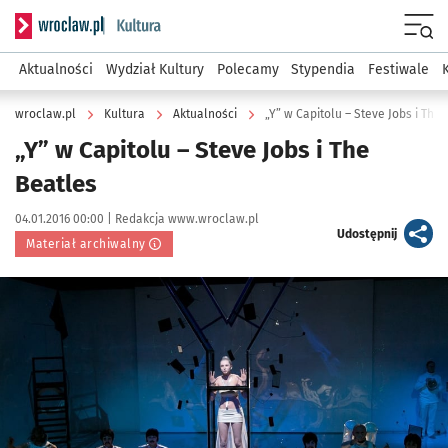
Serwis informacyjny wroclaw.pl podserwis: Kultura
Menu
Aktualności
Wydział Kultury
Polecamy
Stypendia
Festiwale
wroclaw.pl
Kultura
Aktualności
„Y” w Capitolu – Steve Jobs i The
„Y” w Capitolu – Steve Jobs i The
Beatles
Data publikacji:
Autor:
04.01.2016 00:00 |
Redakcja www.wroclaw.pl
artykuł
Udostępnij
Materiał archiwalny
Kliknij, aby powiększyć