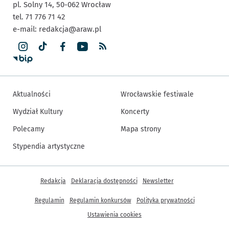
pl. Solny 14,
50-062
Wrocław
tel. 71 776 71 42
e-mail:
redakcja@araw.pl
Aktualności
Wrocławskie festiwale
Wydział Kultury
Koncerty
Polecamy
Mapa strony
Stypendia artystyczne
Inne informacje
Redakcja
Deklaracja dostępności
Newsletter
Regulamin
Regulamin konkursów
Polityka prywatności
Ustawienia cookies