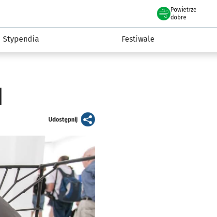
Powietrze
we Wrocławiu
Kultura
dobre
Stypendia
Festiwale
]
artykuł
Udostępnij