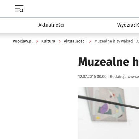
Menu główne portalu wroclaw.pl
Aktualności
Wydział K
wroclaw.pl
Kultura
Aktualności
Muzealne hity wakacji [
Muzealne h
Data publikacji:
Autor:
12.07.2016 00:00 |
Redakcja www.w
Kliknij, aby powiększyć