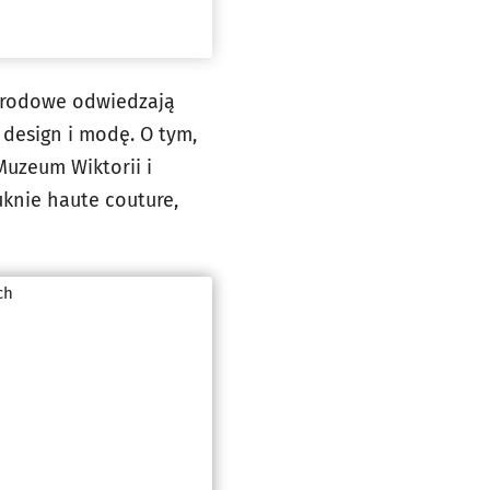
arodowe odwiedzają
 design i modę. O tym,
Muzeum Wiktorii i
uknie haute couture,
ch