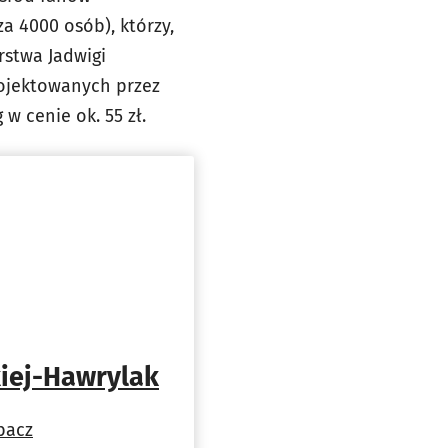
a 4000 osób), którzy,
rstwa Jadwigi
ojektowanych przez
w cenie ok. 55 zł.
kiej-Hawrylak
bacz