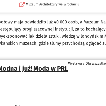
Muzeum Architektury we Wrocławiu
 połowy maja odwiedziło już 40 000 osób, a Muzeum N
estępujący progi szacownej instytucji, za to kochający
 wyeksponować jak dzieła sztuki, wiedzą w londyńskim 
rykańskich muzeach, gdzie tłumy przychodzą oglądać s
Wystawa / Dla wszystki
Modna i już! Moda w PRL