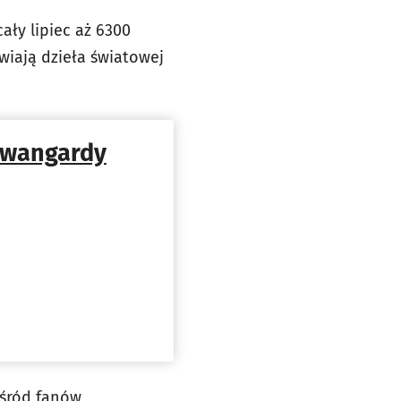
ały lipiec aż 6300
wiają dzieła światowej
 awangardy
wśród fanów