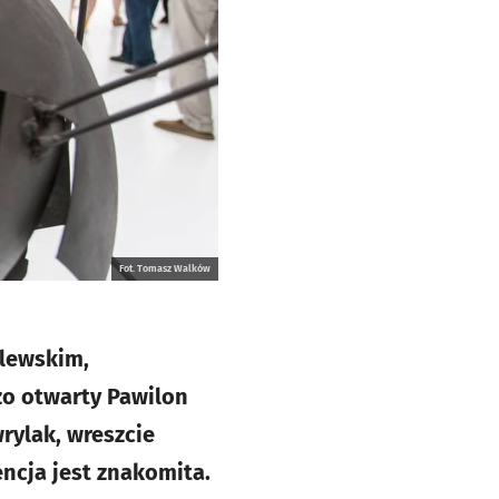
Fot. Tomasz Walków
ólewskim,
o otwarty Pawilon
rylak, wreszcie
ncja jest znakomita.