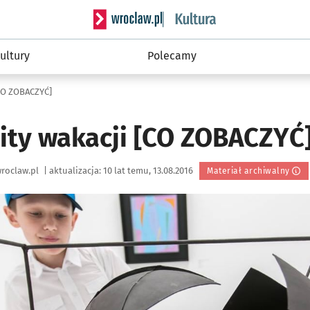
Serwis informacyjny wroclaw.pl podserwis: 
ultury
Polecamy
CO ZOBACZYĆ]
ity wakacji [CO ZOBACZYĆ
roclaw.pl
|
aktualizacja:
10 lat temu, 13.08.2016
Materiał archiwalny