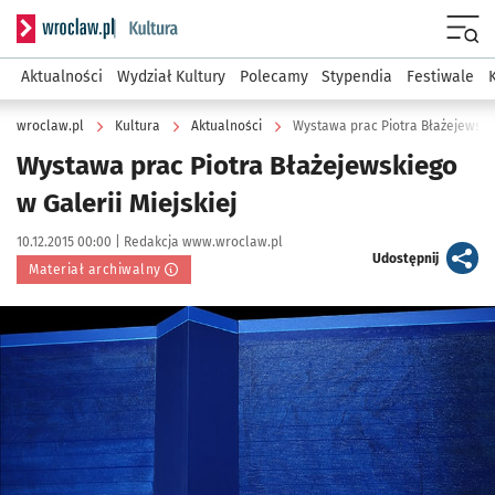
Serwis informacyjny wroclaw.pl podserwis: Kultura
Menu
Aktualności
Wydział Kultury
Polecamy
Stypendia
Festiwale
wroclaw.pl
Kultura
Aktualności
Wystawa prac Piotra Błażejewskie
Wystawa prac Piotra Błażejewskiego
w Galerii Miejskiej
Data publikacji:
Autor:
10.12.2015 00:00 |
Redakcja www.wroclaw.pl
artykuł
Udostępnij
Materiał archiwalny
Kliknij, aby powiększyć