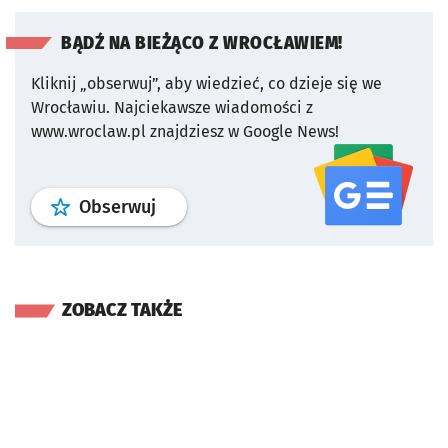
BĄDŹ NA BIEŻĄCO Z WROCŁAWIEM!
Kliknij „obserwuj”, aby wiedzieć, co dzieje się we
Wrocławiu.
Najciekawsze wiadomości z
www.wroclaw.pl znajdziesz w Google News!
profil
google news
serwisu wroclaw
Obserwuj
ZOBACZ TAKŻE