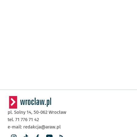
pl. Solny 14,
50-062
Wrocław
tel. 71 776 71 42
e-mail:
redakcja@araw.pl