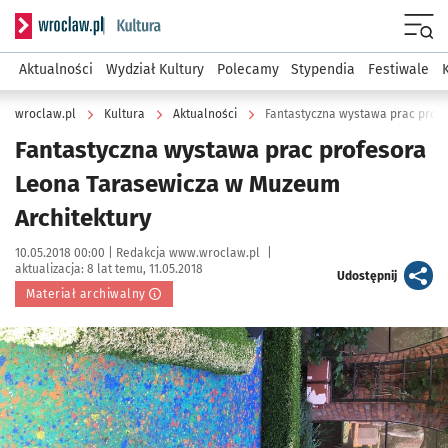
Serwis informacyjny wroclaw.pl podserwis: Kultura
Menu
Aktualności
Wydział Kultury
Polecamy
Stypendia
Festiwale
wroclaw.pl
Kultura
Aktualności
Fantastyczna wystawa prac prof
Fantastyczna wystawa prac profesora
Leona Tarasewicza w Muzeum
Architektury
Data publikacji:
Autor:
10.05.2018 00:00 |
Redakcja www.wroclaw.pl
|
aktualizacja:
8 lat temu, 11.05.2018
artykuł
Udostępnij
Materiał archiwalny
Kliknij, aby powiększyć