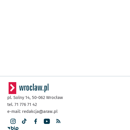
pl. Solny 14,
50-062
Wrocław
tel. 71 776 71 42
e-mail:
redakcja@araw.pl