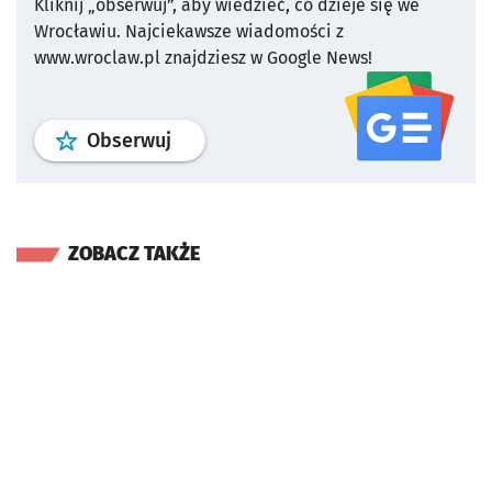
Kliknij „obserwuj”, aby wiedzieć, co dzieje się we
Wrocławiu.
Najciekawsze wiadomości z
www.wroclaw.pl znajdziesz w Google News!
profil
google news
serwisu wroclaw
Obserwuj
ZOBACZ TAKŻE