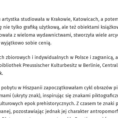
artystka studiowała w Krakowie, Katowicach, a potem
ę nie tylko grafiką użytkową, ale też obiektami książ
owała z wieloma wydawnictwami, stworzyła wiele arcyd
e wyjątkowo sobie cenią.
h zbiorowych i indywidualnych w Polsce i zagranicą, a 
bibliothek Preussischer Kulturbesitz w Berlinie, Centr
k.
 pobytu w Hiszpanii zapoczątkowałam cykl obrazów pi
ami (ukryty znak), inspirując się znakami piktograficz
ulturowych epok prehistorycznych. Z czasem te znaki p
wanej, pozostawiając jednak jej charakter antropomorf