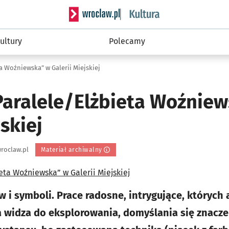
Serwis informacyjny wroclaw.pl podserwis: 
ultury
Polecamy
a Woźniewska” w Galerii Miejskiej
aralele/Elżbieta Woźniew
jskiej
roclaw.pl
Materiał archiwalny
w i symboli. Prace radosne, intrygujące, których 
widza do eksplorowania, domyślania się znaczeń