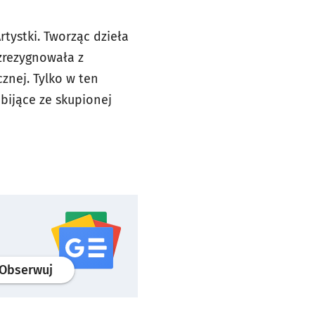
tystki. Tworząc dzieła
 zrezygnowała z
cznej. Tylko w ten
bijące ze skupionej
profil
google news
serwisu wroclaw.pl
Obserwuj