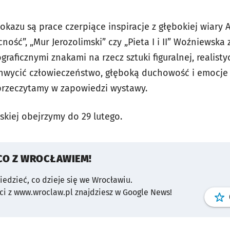
azu są prace czerpiące inspiracje z głębokiej wiary Ar
cność”, „Mur Jerozolimski” czy „Pieta I i II” Woźniewska
raficznymi znakami na rzecz sztuki figuralnej, realisty
chwycić człowieczeństwo, głęboką duchowość i emocje 
 przeczytamy w zapowiedzi wystawy.
ejskiej obejrzymy do 29 lutego.
CO Z WROCŁAWIEM!
wiedzieć, co dzieje się we Wrocławiu.
i z www.wroclaw.pl znajdziesz w Google News!