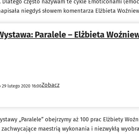
Dlatego często nazywam te cykle Emoticonami (emocje
 napisała niegdyś słowem komentarza Elżbieta Woźniew
Wystawa: Paralele – Elżbieta Woźnie
Zobacz
 29 lutego 2020 16:00
stawy „Paralele” obejrzymy aż 100 prac Elżbiety Woźni
, zachwycające maestrią wykonania i niezwykłą wyobra