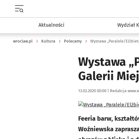
Menu główne portalu wroclaw.pl
Aktualności
Wydział K
wroclaw.pl
Kultura
Polecamy
Wystawa „Paralele/Elżbiet
Wystawa „P
Galerii Mie
Data publikacji:
Autor:
13.02.2020 00:00 |
Redakcja www.w
Kliknij, aby powiększyć
Feeria barw, kształtó
Woźniewska zaprasza 