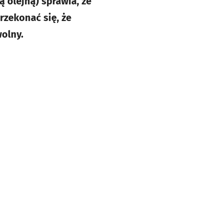
ą olejną) sprawia, że
zekonać się, że
wolny.