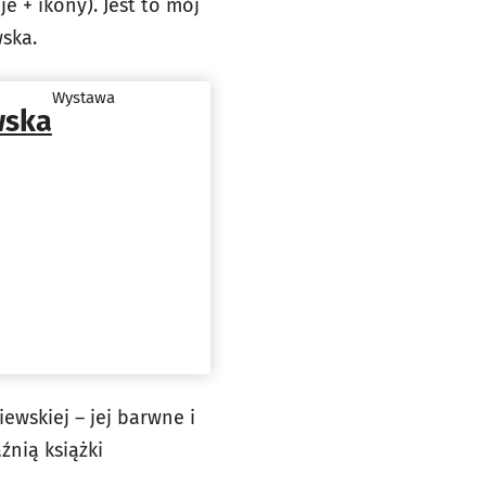
 + ikony). Jest to mój
ska.
Wystawa
wska
ewskiej – jej barwne i
źnią książki