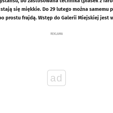
dystansu, bo zastosowana technika (piasek z farb
tają się miękkie. Do 29 lutego można samemu pr
o prostu frajdą. Wstęp do Galerii Miejskiej jest 
REKLAMA
ad