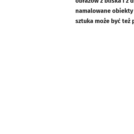
obrazów z bliska i z 
namalowane obiekty s
sztuka może być też p