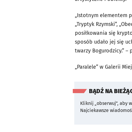
„Istotnym elementem pok
„Tryptyk Rzymski”, „Obe
posiłkowania się kryptog
sposób udało jej się u
twarzy Bogurodzicy.” –
„Paralele” w Galerii Mi
BĄDŹ NA BIEŻĄ
Kliknij „obserwuj”, aby 
Najciekawsze wiadomośc