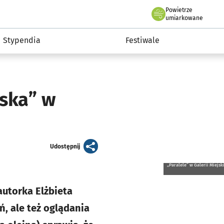
Powietrze
we Wrocławiu
Kultura
umiarkowane
Stypendia
Festiwale
ska” w
artykuł
Udostępnij
„Paralele” w Galerii Miejsk
autorka Elżbieta
, ale też oglądania