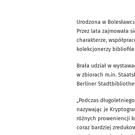
Urodzona w Bolesławcu 
Przez lata zajmowała si
charakterze, współprac
kolekcjonerzy bibliofil
Brała udział w wystawac
w zbiorach m.in. Staats
Berliner Stadtbibliothe
„Podczas długoletniego
nazywając je Kryptogram
różnych proweniencji k
coraz bardziej zreduko