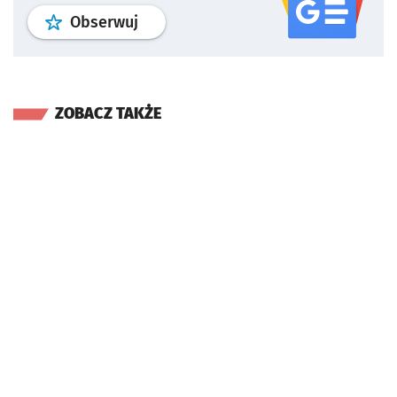
profil
google news
serwisu wroclaw
Obserwuj
ZOBACZ TAKŻE