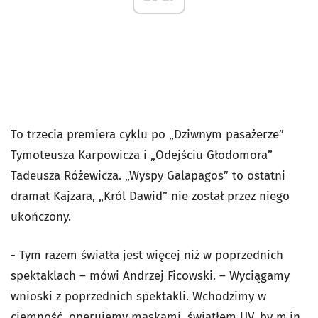
To trzecia premiera cyklu po „Dziwnym pasażerze”
Tymoteusza Karpowicza i „Odejściu Głodomora”
Tadeusza Różewicza. „Wyspy Galapagos” to ostatni
dramat Kajzara, „Król Dawid” nie został przez niego
ukończony.
- Tym razem światła jest więcej niż w poprzednich
spektaklach – mówi Andrzej Ficowski. – Wyciągamy
wnioski z poprzednich spektakli. Wchodzimy w
ciemność, operujemy maskami, światłem UV, by m.in.