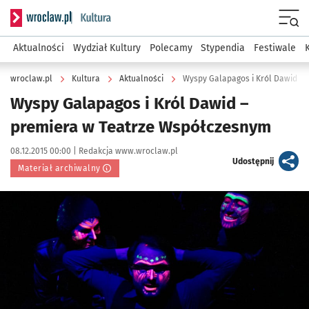
Serwis informacyjny wroclaw.pl podserwis: Kultura
Menu
Aktualności
Wydział Kultury
Polecamy
Stypendia
Festiwale
wroclaw.pl
Kultura
Aktualności
Wyspy Galapagos i Król Dawid –
Wyspy Galapagos i Król Dawid –
premiera w Teatrze Współczesnym
Data publikacji:
Autor:
08.12.2015 00:00 |
Redakcja www.wroclaw.pl
artykuł
Udostępnij
Materiał archiwalny
Kliknij, aby powiększyć