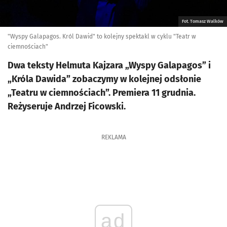
Fot. Tomasz Walków
"Wyspy Galapagos. Król Dawid" to kolejny spektakl w cyklu "Teatr w
ciemnościach"
Dwa teksty Helmuta Kajzara „Wyspy Galapagos” i
„Króla Dawida” zobaczymy w kolejnej odsłonie
„Teatru w ciemnościach”. Premiera 11 grudnia.
Reżyseruje Andrzej Ficowski.
REKLAMA
ad