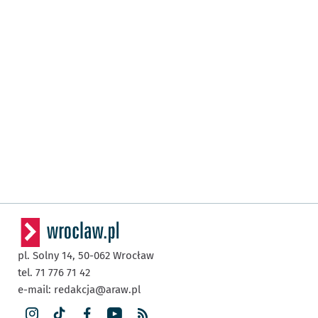
pl. Solny 14,
50-062
Wrocław
tel. 71 776 71 42
e-mail:
redakcja@araw.pl