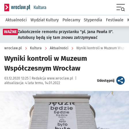
Serwis informacyjny wroclaw.pl podserwis: Kultura
Menu
Aktualności
Wydział Kultury
Polecamy
Stypendia
Festiwale
WAŻNE
Zakończenie remontu przystanku "pl. Jana Pawła II".
Autobusy będą się tam znowu zatrzymywać
wroclaw.pl
Kultura
Aktualności
Wyniki kontroli w Muzeum Wspó
Wyniki kontroli w Muzeum
Współczesnym Wrocław
Data publikacji:
Autor:
03.12.2020 12:25 |
Redakcja www.wroclaw.pl
|
artykuł
Udostępnij
aktualizacja:
4 lata temu, 14.01.2022
Kliknij, aby powiększyć