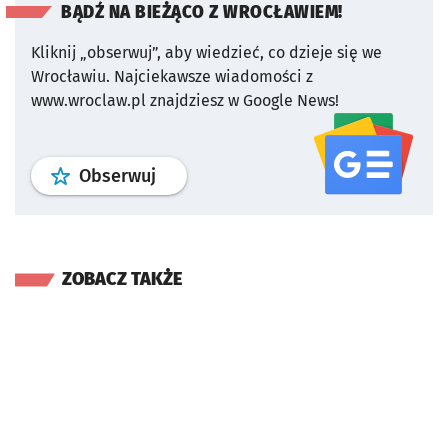
BĄDŹ NA BIEŻĄCO Z WROCŁAWIEM!
Kliknij „obserwuj”, aby wiedzieć, co dzieje się we
Wrocławiu.
Najciekawsze wiadomości z
www.wroclaw.pl znajdziesz w Google News!
profil
google news
serwisu wroclaw
Obserwuj
ZOBACZ TAKŻE