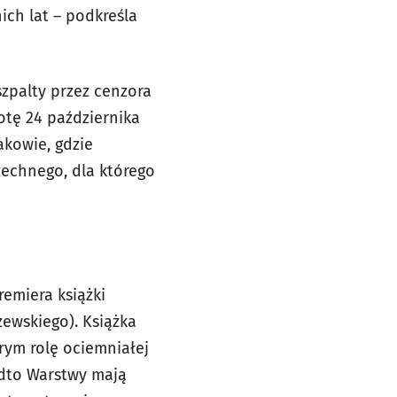
ich lat – podkreśla
szpalty przez cenzora
otę 24 października
kowie, gdzie
echnego, dla którego
remiera książki
zewskiego). Książka
rym rolę ociemniałej
nadto Warstwy mają