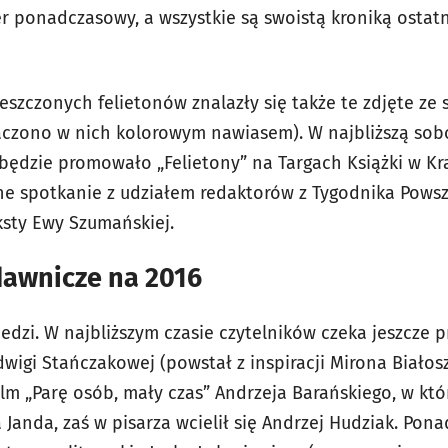
r ponadczasowy, a wszystkie są swoistą kroniką ostatn
szczonych felietonów znalazły się także te zdjęte ze 
aczono w nich kolorowym nawiasem). W najbliższą sob
dzie promowało „Felietony” na Targach Książki w Kra
e spotkanie z udziałem redaktorów z Tygodnika Powsz
sty Ewy Szumańskiej.
awnicze na 2016
edzi. W najbliższym czasie czytelników czeka jeszcze p
wigi Stańczakowej (powstał z inspiracji Mirona Białos
ilm „Parę osób, mały czas” Andrzeja Barańskiego, w któ
a Janda, zaś w pisarza wcielił się Andrzej Hudziak. Po