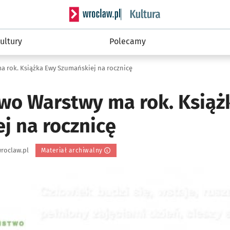
Serwis informacyjny wroclaw.pl podserwis: 
ultury
Polecamy
 rok. Książka Ewy Szumańskiej na rocznicę
o Warstwy ma rok. Książ
j na rocznicę
roclaw.pl
Materiał archiwalny