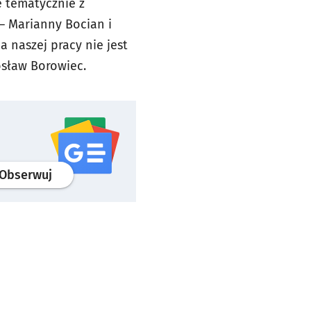
e tematycznie z
 – Marianny Bocian i
 naszej pracy nie jest
rosław Borowiec.
profil
google news
serwisu wroclaw.pl
Obserwuj