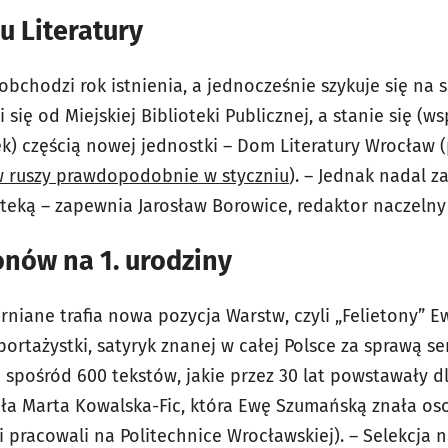
 Literatury
chodzi rok istnienia, a jednocześnie szykuje się na 
 się od Miejskiej Biblioteki Publicznej, a stanie się (
k) częścią nowej jednostki – Dom Literatury Wrocław (
w ruszy prawdopodobnie w styczniu
). – Jednak nadal 
teką – zapewnia Jarosław Borowice, redaktor naczeln
onów na 1. urodziny
arniane trafia nowa pozycja Warstw, czyli „Felietony” 
eportażystki, satyryk znanej w całej Polsce za sprawą se
 spośród 600 tekstów, jakie przez 30 lat powstawały d
 Marta Kowalska-Fic, która Ewę Szumańską znała osob
i pracowali na Politechnice Wrocławskiej). – Selekcja n