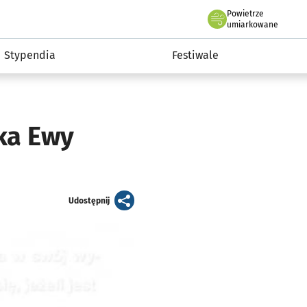
Powietrze
we Wrocławiu
Kultura
umiarkowane
Stypendia
Festiwale
ka Ewy
artykuł
Udostępnij