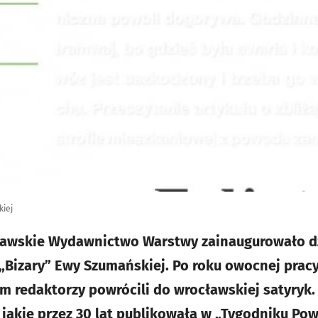
kiej
ławskie Wydawnictwo Warstwy zainaugurowało dz
„Bizary” Ewy Szumańskiej. Po roku owocnej pracy
 redaktorzy powrócili do wrocławskiej satyryk
y, jakie przez 30 lat publikowała w „Tygodniku P