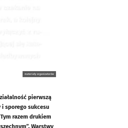
materiały organizatorów
iałalność pierwszą
 i sporego sukcesu
. Tym razem drukiem
owszechnym”. Warstwy