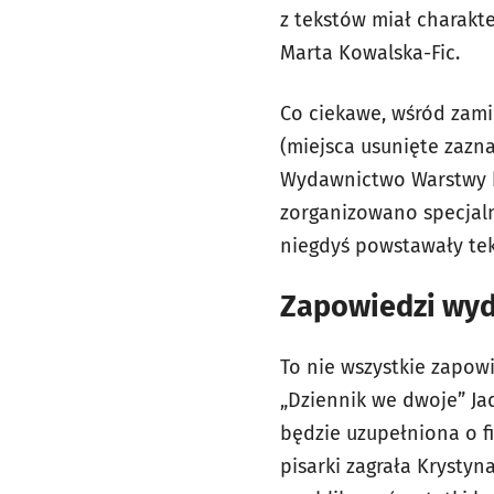
z tekstów miał charakte
Marta Kowalska-Fic.
Co ciekawe, wśród zamie
(miejsca usunięte zazn
Wydawnictwo Warstwy bę
zorganizowano specjaln
niegdyś powstawały tek
Zapowiedzi wyd
To nie wszystkie zapowi
„Dziennik we dwoje” Jad
będzie uzupełniona o f
pisarki zagrała Krystyn