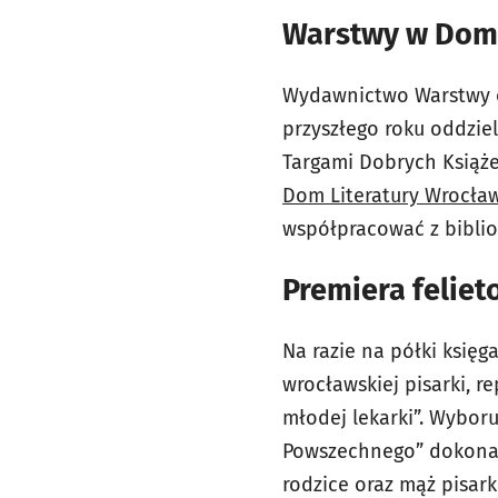
Warstwy w Domu
Wydawnictwo Warstwy ob
przyszłego roku oddzieli
Targami Dobrych Książe
Dom Literatury Wrocła
współpracować z biblio
Premiera feliet
Na razie na półki księg
wrocławskiej pisarki, r
młodej lekarki”. Wyboru
Powszechnego” dokonała
rodzice oraz mąż pisark