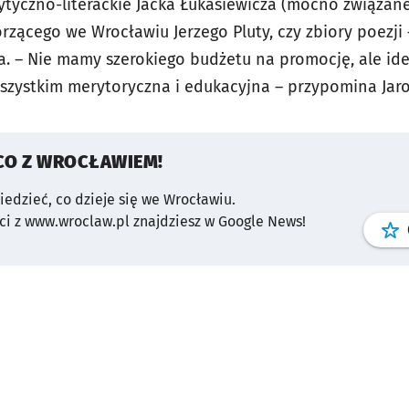
ytyczno-literackie Jacka Łukasiewicza (mocno związan
rzącego we Wrocławiu Jerzego Pluty, czy zbiory poezji
. – Nie mamy szerokiego budżetu na promocję, ale idea
szystkim merytoryczna i edukacyjna – przypomina Ja
CO Z WROCŁAWIEM!
wiedzieć, co dzieje się we Wrocławiu.
i z www.wroclaw.pl znajdziesz w Google News!