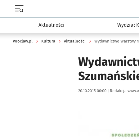
Menu główne portalu wroclaw.pl
Aktualności
Wydział K
wroclaw.pl
Kultura
Aktualności
Wydawnictwo Warstwy ma
Wydawnictw
Szumańskie
Data publikacji:
Autor:
20.10.2015 00:00 |
Redakcja www.w
Kliknij, aby powiększyć