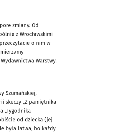
spore zmiany. Od
wspólnie z Wrocławskimi
przeczytacie o nim w
zamierzamy
y Wydawnictwa Warstwy.
Ewy Szumańskiej,
rii skeczy „Z pamiętnika
la „Tygodnika
iście od dziecka (jej
ie była łatwa, bo każdy