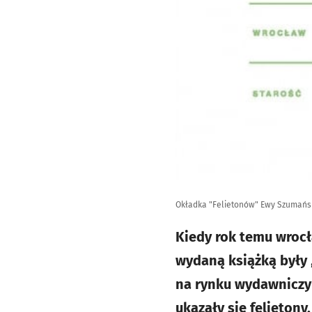
Okładka "Felietonów" Ewy Szumańs
Kiedy rok temu wroc
wydaną książką były 
na rynku wydawniczym
ukazały się felieton