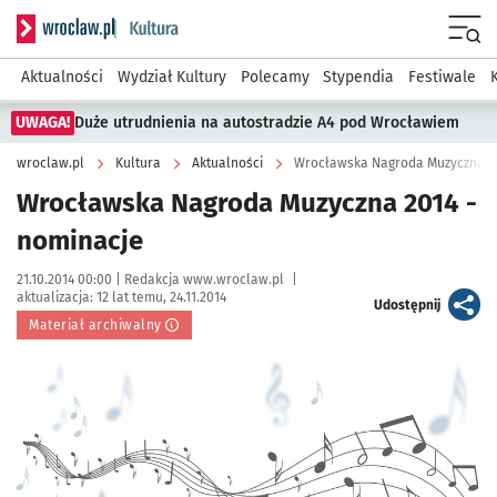
Serwis informacyjny wroclaw.pl podserwis: Kultura
Menu
Aktualności
Wydział Kultury
Polecamy
Stypendia
Festiwale
UWAGA!
Duże utrudnienia na autostradzie A4 pod Wrocławiem
wroclaw.pl
Kultura
Aktualności
Wrocławska Nagroda Muzyczna 20
Wrocławska Nagroda Muzyczna 2014 -
nominacje
Data publikacji:
Autor:
21.10.2014 00:00 |
Redakcja www.wroclaw.pl
|
aktualizacja:
12 lat temu, 24.11.2014
artykuł
Udostępnij
Materiał archiwalny
Kliknij, aby powiększyć