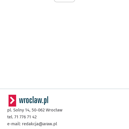
pl. Solny 14,
50-062
Wrocław
tel. 71 776 71 42
e-mail:
redakcja@araw.pl