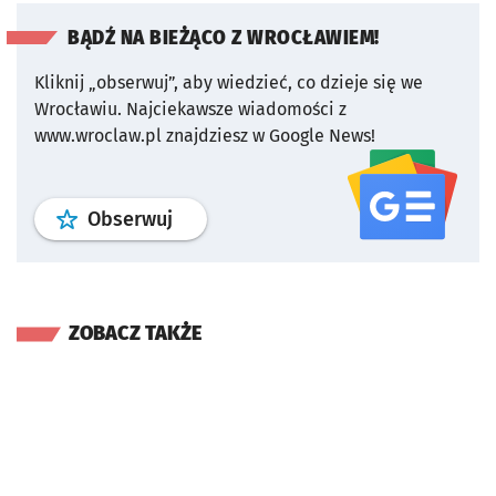
BĄDŹ NA BIEŻĄCO Z WROCŁAWIEM!
Kliknij „obserwuj”, aby wiedzieć, co dzieje się we
Wrocławiu.
Najciekawsze wiadomości z
www.wroclaw.pl znajdziesz w Google News!
profil
google news
serwisu wroclaw
Obserwuj
ZOBACZ TAKŻE