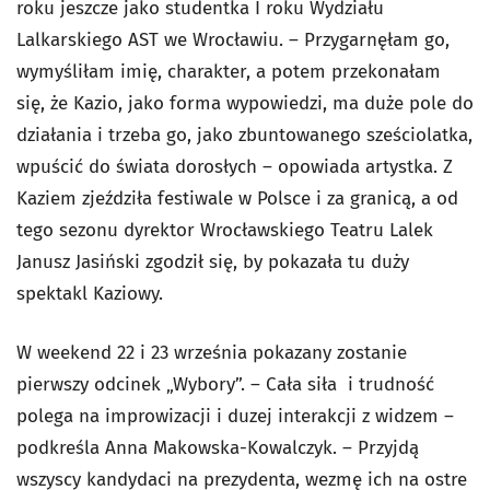
roku jeszcze jako studentka I roku Wydziału
Lalkarskiego AST we Wrocławiu. – Przygarnęłam go,
wymyśliłam imię, charakter, a potem przekonałam
się, że Kazio, jako forma wypowiedzi, ma duże pole do
działania i trzeba go, jako zbuntowanego sześciolatka,
wpuścić do świata dorosłych – opowiada artystka. Z
Kaziem zjeździła festiwale w Polsce i za granicą, a od
tego sezonu dyrektor Wrocławskiego Teatru Lalek
Janusz Jasiński zgodził się, by pokazała tu duży
spektakl Kaziowy.
W weekend 22 i 23 września pokazany zostanie
pierwszy odcinek „Wybory”. – Cała siła i trudność
polega na improwizacji i duzej interakcji z widzem –
podkreśla Anna Makowska-Kowalczyk. – Przyjdą
wszyscy kandydaci na prezydenta, wezmę ich na ostre