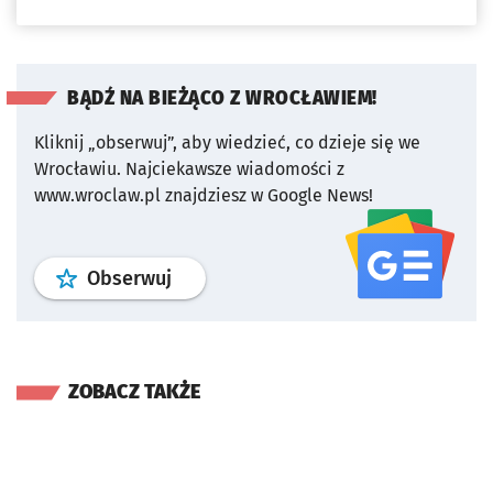
BĄDŹ NA BIEŻĄCO Z WROCŁAWIEM!
Kliknij „obserwuj”, aby wiedzieć, co dzieje się we
Wrocławiu.
Najciekawsze wiadomości z
www.wroclaw.pl znajdziesz w Google News!
profil
google news
serwisu wroclaw
Obserwuj
ZOBACZ TAKŻE