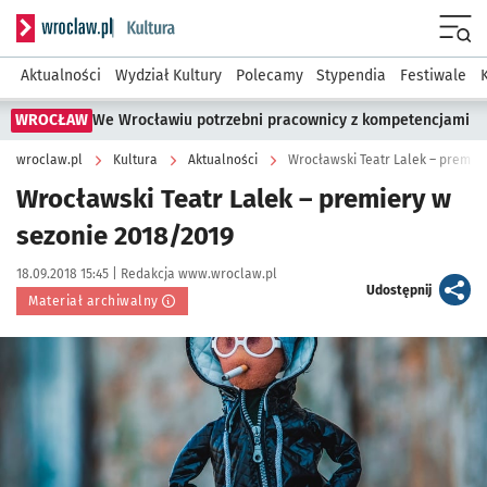
Serwis informacyjny wroclaw.pl podserwis: Kultura
Menu
Aktualności
Wydział Kultury
Polecamy
Stypendia
Festiwale
WROCŁAW
We Wrocławiu potrzebni pracownicy z kompetencjami
wroclaw.pl
Kultura
Aktualności
Wrocławski Teatr Lalek – premie
Wrocławski Teatr Lalek – premiery w
sezonie 2018/2019
Data publikacji:
Autor:
18.09.2018 15:45 |
Redakcja www.wroclaw.pl
artykuł
Udostępnij
Materiał archiwalny
Kliknij, aby powiększyć