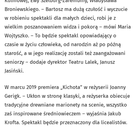
Kulmowej, Ewy Szelburg-Zarembiny, Władysława
Broniewskiego. – Bartosz ma dużą czułość i wyczucie
w robieniu spektakli dla małych dzieci, robi je z
wielkim poszanowaniem widza i pokorą – mówi Maria
Wojtyszko. – To będzie spektakl opowiadający o
czasie w życiu człowieka, od narodzin aż po późną
starość, a w jego realizację zostali też zaangażowani
seniorzy – dodaje dyrektor Teatru Lalek, Janusz
Jasiński.
W marcu 2019 premiera „Kichota” w reżyserii Joanny
Gerigk. – Ukłon w stronę klasyki, a reżyserka obiecuje
tradycyjne drewniane marionety na scenie, wszystko
zaś inspirowane średniowieczem – wyjaśnia Jakub
Krofta. Spektakl będzie przeznaczony dla licealistów.