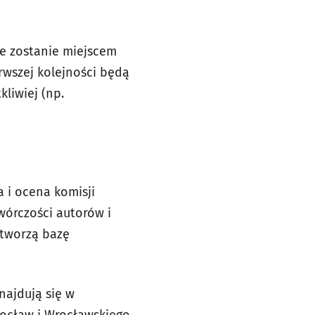
e zostanie miejscem
wszej kolejności będą
liwiej (np.
 i ocena komisji
wórczości autorów i
utworzą bazę
najdują się w
rocław
i
Wrocławskiego