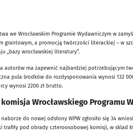
twa we Wrocławskim Programie Wydawniczym w zamyśl
m grantowym, a promocją twórczości literackiej – w sz
u „bazy wrocławskiej literatury”.
la autorów ma zapewnić najbardziej potrzebującym t
czna pula środków do rozdysponowania wynosi 132 000
cy wynosi 2200 zł brutto.
 komisja Wrocławskiego Programu 
naborze do nowej odsłony WPW zgłosiło się 34 wnios
i trafiły pod obrady czteroosobowej komisji, w sklad 