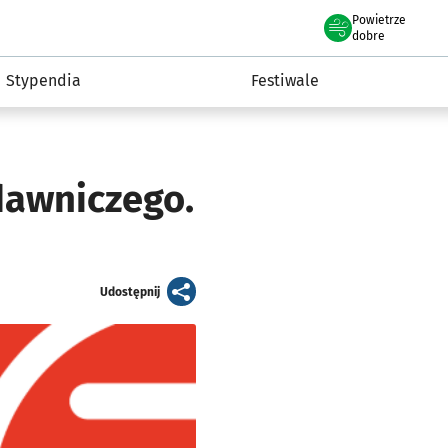
Powietrze
we Wrocławiu
Kultura
dobre
Stypendia
Festiwale
awniczego.
artykuł
Udostępnij