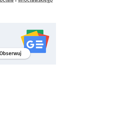
profil
google news
serwisu wroclaw.pl
Obserwuj