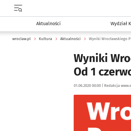
Menu główne portalu wroclaw.pl
Aktualności
Wydział K
wroclaw.pl
Kultura
Aktualności
Wyniki Wrocławskiego P
Wyniki Wro
Od 1 czerwc
Data publikacji:
Autor:
01.06.2020 00:00 |
Redakcja www.w
Kliknij, aby powiększyć