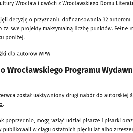
 Kultury Wrocław i dwóch z Wrocławskiego Domu Literatu
jęli decyzję o przyznaniu dofinansowania 32 autorom
o za swe projekty maksymalną liczbę punktów. Pełne r
ku poniżej.
eżki dla autorów WPW
do Wrocławskiego Programu Wydawni
zerwca został uaktywniony drugi nabór do autorskiej ś
o
.
 poprzednio, mogą wziąć udział pisarze i pisarki oraz
y publikowali w ciągu ostatnich pięciu lat albo zrzesz