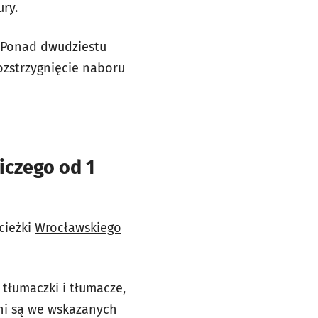
ry.
. Ponad dwudziestu
ozstrzygnięcie naboru
czego od 1
cieżki
Wrocławskiego
 tłumaczki i tłumacze,
eni są we wskazanych