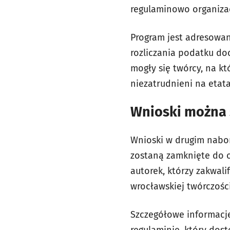
regulaminowo organiza
Program jest adresowa
rozliczania podatku do
mogły się twórcy, na k
niezatrudnieni na etat
Wnioski można 
Wnioski w drugim nabor
zostaną zamknięte do o
autorek, którzy zakwal
wrocławskiej twórczości 
Szczegółowe informacje
regulaminie, który dos