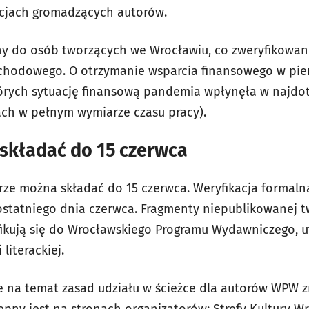
cjach gromadzących autorów.
ny do osób tworzących we Wrocławiu, co zweryfikowan
chodowego. O otrzymanie wsparcia finansowego w pier
tórych sytuację finansową pandemia wpłynęła w najdotk
ach w pełnym wymiarze czasu pracy).
składać do 15 czerwca
ze można składać do 15 czerwca. Weryfikacja formalna
statniego dnia czerwca. Fragmenty niepublikowanej t
ifikują się do Wrocławskiego Programu Wydawniczego, 
literackiej.
 na temat zasad udziału w ścieżce dla autorów WPW z
tępny jest na stronach organizatorów:
Strefy Kultury W