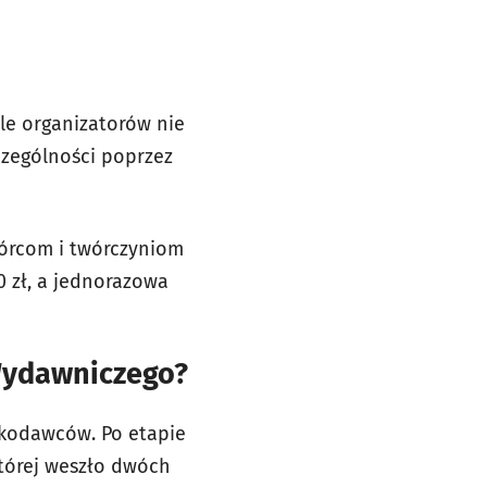
e organizatorów nie
czególności poprzez
wórcom i twórczyniom
 zł, a jednorazowa
Wydawniczego?
kodawców. Po etapie
której weszło dwóch