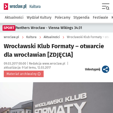
Serwis informacyjny wroclaw.pl podserwis: Kultura
Menu
Aktualności
Wydział Kultury
Polecamy
Stypendia
Festiwale
SPORT
Panthers Wrocław - Vienna Wikings 34:31
wroclaw.pl
Kultura
Aktualności
Wrocławski Klub Formaty – otwar
Wrocławski Klub Formaty – otwarcie
dla wrocławian [ZDJĘCIA]
Data publikacji:
Autor:
09.03.2017 00:00 |
Redakcja www.wroclaw.pl
|
aktualizacja:
9 lat temu, 12.03.2017
artykuł
Udostępnij
Materiał archiwalny
Kliknij, aby powiększyć