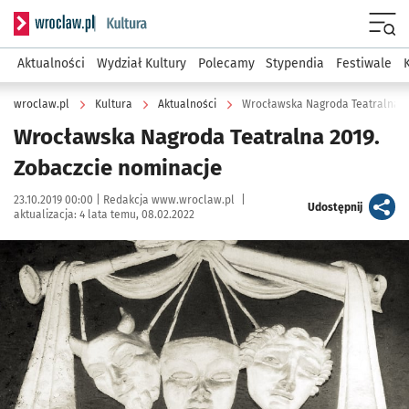
Serwis informacyjny wroclaw.pl podserwis: Kultura
Menu
Aktualności
Wydział Kultury
Polecamy
Stypendia
Festiwale
wroclaw.pl
Kultura
Aktualności
Wrocławska Nagroda Teatralna 2
Wrocławska Nagroda Teatralna 2019.
Zobaczcie nominacje
Data publikacji:
Autor:
23.10.2019 00:00 |
Redakcja www.wroclaw.pl
|
artykuł
Udostępnij
aktualizacja:
4 lata temu, 08.02.2022
Kliknij, aby powiększyć