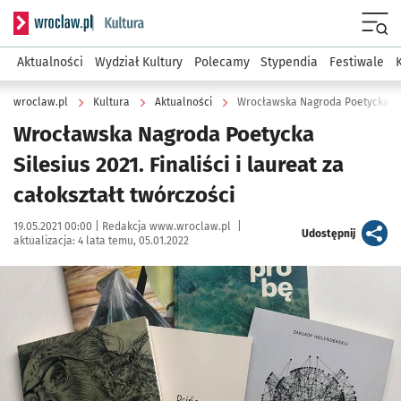
Serwis informacyjny wroclaw.pl podserwis: Kultura
Menu
Aktualności
Wydział Kultury
Polecamy
Stypendia
Festiwale
wroclaw.pl
Kultura
Aktualności
Wrocławska Nagroda Poetycka
Silesius 2021. Finaliści i laureat za
całokształt twórczości
Data publikacji:
Autor:
19.05.2021 00:00 |
Redakcja www.wroclaw.pl
|
artykuł
Udostępnij
aktualizacja:
4 lata temu, 05.01.2022
Kliknij, aby powiększyć