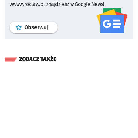
www.wroclaw.pl znajdziesz w Google News!
profil
google news
serwisu wroclaw
Obserwuj
ZOBACZ TAKŻE