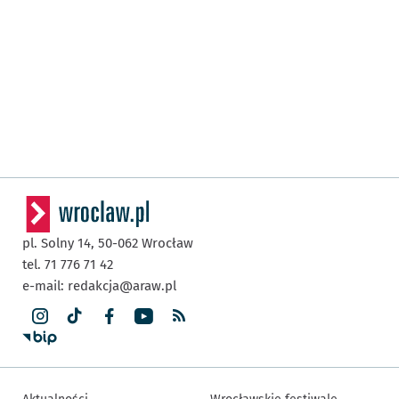
pl. Solny 14,
50-062
Wrocław
tel. 71 776 71 42
e-mail:
redakcja@araw.pl