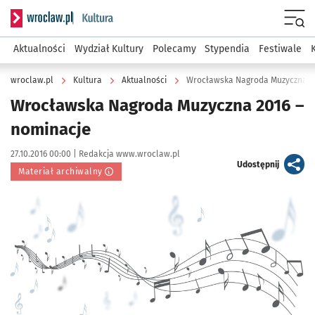
Serwis informacyjny wroclaw.pl podserwis: Kultura
Menu
Aktualności
Wydział Kultury
Polecamy
Stypendia
Festiwale
wroclaw.pl
Kultura
Aktualności
Wrocławska Nagroda Muzyczna 20
Wrocławska Nagroda Muzyczna 2016 –
nominacje
Data publikacji:
Autor:
27.10.2016 00:00 |
Redakcja www.wroclaw.pl
artykuł
Udostępnij
Materiał archiwalny
Kliknij, aby powiększyć