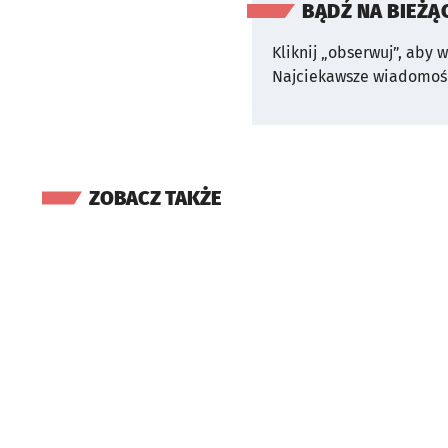
BĄDŹ NA BIEŻĄ
Kliknij „obserwuj”, aby 
Najciekawsze wiadomośc
ZOBACZ TAKŻE