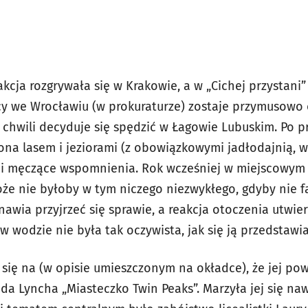
akcja rozgrywała się w Krakowie, a w „Cichej przystan
acy we Wrocławiu (w prokuraturze) zostaje przymusow
j chwili decyduje się spędzić w Łagowie Lubuskim. Po p
zona lasem i jeziorami (z obowiązkowymi jadłodajnią, 
i męczące wspomnienia. Rok wcześniej w miejscowym j
oże nie byłoby w tym niczego niezwykłego, gdyby nie f
awia przyjrzeć się sprawie, a reakcja otoczenia utwier
w wodzie nie była tak oczywista, jak się ją przedstawia
 się na (w opisie umieszczonym na okładce), że jej po
da Lyncha „Miasteczko Twin Peaks”. Marzyła jej się na