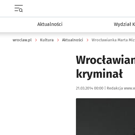
Menu główne portalu wroclaw.pl
Aktualności
Wydział K
wroclaw.pl
Kultura
Aktualności
Wrocławianka Marta Miz
Wrocławian
kryminał
Data publikacji:
Autor:
21.03.2014 00:00 |
Redakcja www.w
Kliknij, aby powiększyć