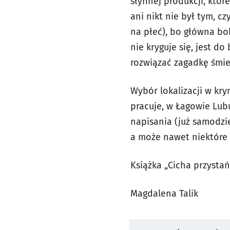
słynnej produkcji, któr
ani nikt nie był tym, c
na płeć), bo główna bo
nie kryguje się, jest d
rozwiązać zagadkę śmier
Wybór lokalizacji w kry
pracuje, w Łagowie Lu
napisania (już samodzie
a może nawet niektóre 
Książka „Cicha przysta
Magdalena Talik