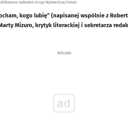
opublikowana nakładem Grupy Wydawniczej Foksal.
kocham, kogo lubię” (napisanej wspólnie z Robe
rty Mizuro, krytyk literackiej i sekretarza reda
REKLAMA
ad