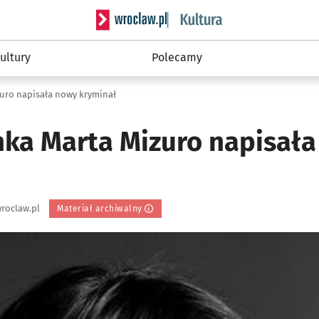
Serwis informacyjny wroclaw.pl podserwis: 
ultury
Polecamy
uro napisała nowy kryminał
ka Marta Mizuro napisał
roclaw.pl
Materiał archiwalny