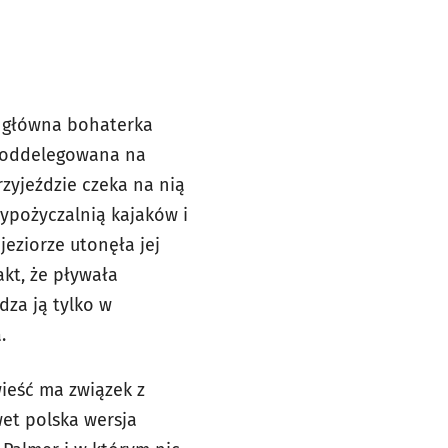
i” główna bohaterka
o oddelegowana na
rzyjeździe czeka na nią
wypożyczalnią kajaków i
eziorze utonęła jej
akt, że pływała
dza ją tylko w
.
wieść ma związek z
wet polska wersja