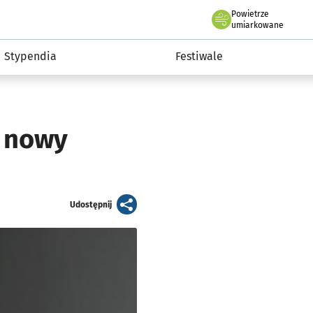
Powietrze
we Wrocławiu
Kultura
umiarkowane
Stypendia
Festiwale
a nowy
artykuł
Udostępnij