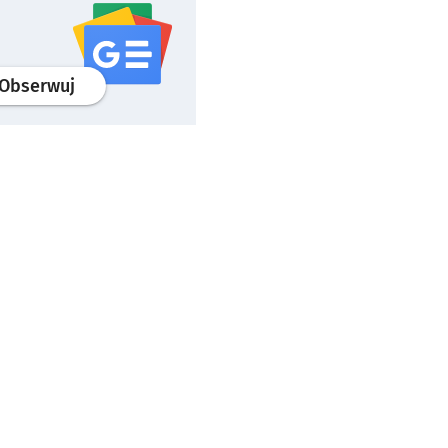
profil
google news
serwisu wroclaw.pl
Obserwuj