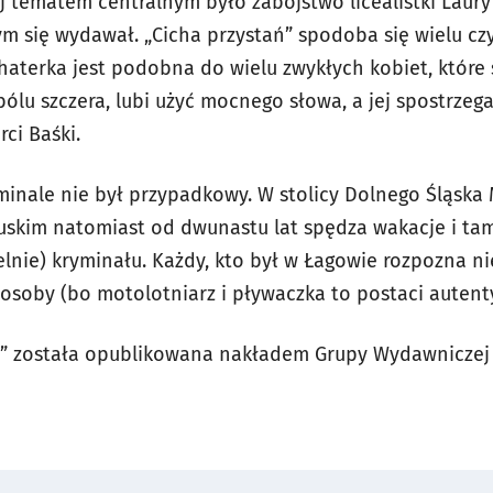
ej tematem centralnym było zabójstwo licealistki Laury
zym się wydawał. „Cicha przystań” spodoba się wielu c
haterka jest podobna do wielu zwykłych kobiet, które 
o bólu szczera, lubi użyć mocnego słowa, a jej spostr
ci Baśki.
minale nie był przypadkowy. W stolicy Dolnego Śląska 
buskim natomiast od dwunastu lat spędza wakacje i t
lnie) kryminału. Każdy, kto był w Łagowie rozpozna nie
osoby (bo motolotniarz i pływaczka to postaci auten
ń” została opublikowana nakładem Grupy Wydawniczej 