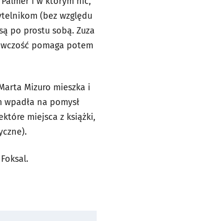
 Palmer i w którym nic,
zytelnikom (bez względu
są po prostu sobą. Zuza
zegawczość pomaga potem
Marta Mizuro mieszka i
am wpadła na pomysł
które miejsca z książki,
tyczne).
Foksal.