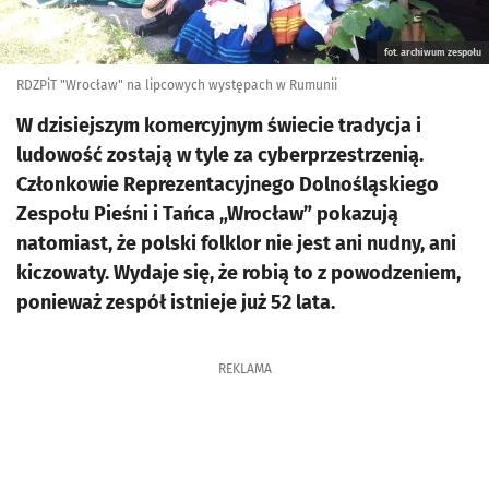
fot. archiwum zespołu
RDZPiT "Wrocław" na lipcowych występach w Rumunii
W dzisiejszym komercyjnym świecie tradycja i
ludowość zostają w tyle za cyberprzestrzenią.
Członkowie Reprezentacyjnego Dolnośląskiego
Zespołu Pieśni i Tańca „Wrocław” pokazują
natomiast, że polski folklor nie jest ani nudny, ani
kiczowaty. Wydaje się, że robią to z powodzeniem,
ponieważ zespół istnieje już 52 lata.
REKLAMA