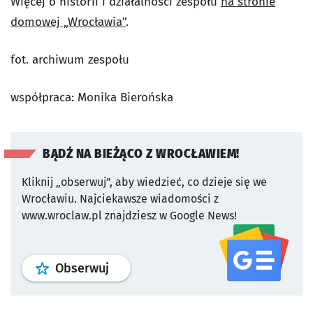
Więcej o historii i działalności zespołu
na stronie
domowej „Wrocławia”
.
fot. archiwum zespołu
współpraca: Monika Bierońska
BĄDŹ NA BIEŻĄCO Z WROCŁAWIEM!
Kliknij „obserwuj”, aby wiedzieć, co dzieje się we
Wrocławiu.
Najciekawsze wiadomości z
www.wroclaw.pl znajdziesz w Google News!
profil
google news
serwisu wroclaw
Obserwuj