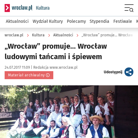
Serwis informacyjny wroclaw.pl podserwis: Kultura
Menu
Aktualności
Wydział Kultury
Polecamy
Stypendia
Festiwale
wroclaw.pl
Kultura
Aktualności
„Wrocław” promuje... Wrocław l
„Wrocław” promuje... Wrocław
ludowymi tańcami i śpiewem
Data publikacji:
Autor:
24.07.2017 11:09 |
Redakcja www.wroclaw.pl
artykuł
Udostępnij
Materiał archiwalny
Kliknij, aby powiększyć