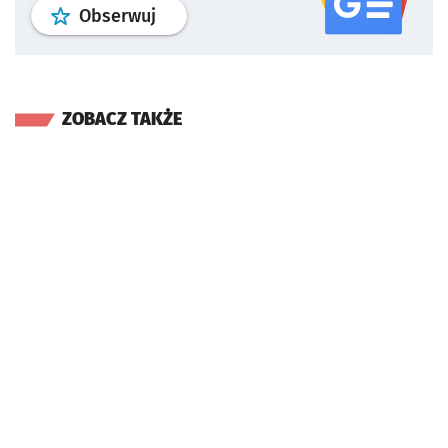
profil
google news
serwisu wroclaw
Obserwuj
ZOBACZ TAKŻE