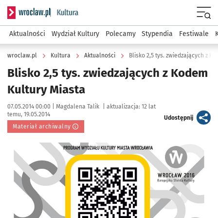
Serwis informacyjny wroclaw.pl podserwis: Kultura
Menu
Aktualności
Wydział Kultury
Polecamy
Stypendia
Festiwale
wroclaw.pl
Kultura
Aktualności
Blisko 2,5 tys. zwiedzających z K
Blisko 2,5 tys. zwiedzających z Kodem
Kultury Miasta
Data publikacji:
Autor:
07.05.2014 00:00 |
Magdalena Talik
|
aktualizacja:
12 lat
temu, 19.05.2014
artykuł
Udostępnij
Materiał archiwalny
Kliknij, aby powiększyć