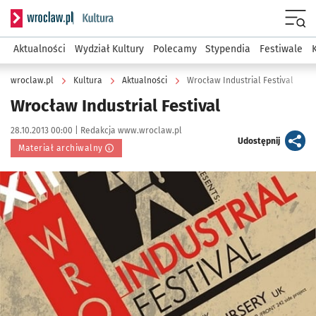
Serwis informacyjny wroclaw.pl podserwis: Kultura
Menu
Aktualności
Wydział Kultury
Polecamy
Stypendia
Festiwale
wroclaw.pl
Kultura
Aktualności
Wrocław Industrial Festival
Wrocław Industrial Festival
Data publikacji:
Autor:
28.10.2013 00:00 |
Redakcja www.wroclaw.pl
artykuł
Udostępnij
Materiał archiwalny
Kliknij, aby powiększyć