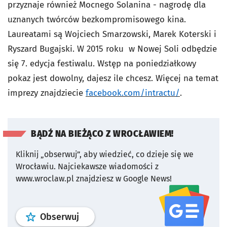
przyznaje również Mocnego Solanina - nagrodę dla
uznanych twórców bezkompromisowego kina.
Laureatami są Wojciech Smarzowski, Marek Koterski i
Ryszard Bugajski. W 2015 roku w Nowej Soli odbędzie
się 7. edycja festiwalu. Wstęp na poniedziałkowy
pokaz jest dowolny, dajesz ile chcesz. Więcej na temat
imprezy znajdziecie
facebook.com/intractu/
.
BĄDŹ NA BIEŻĄCO Z WROCŁAWIEM!
Kliknij „obserwuj”, aby wiedzieć, co dzieje się we
Wrocławiu.
Najciekawsze wiadomości z
www.wroclaw.pl znajdziesz w Google News!
profil
google news
serwisu wroclaw
Obserwuj