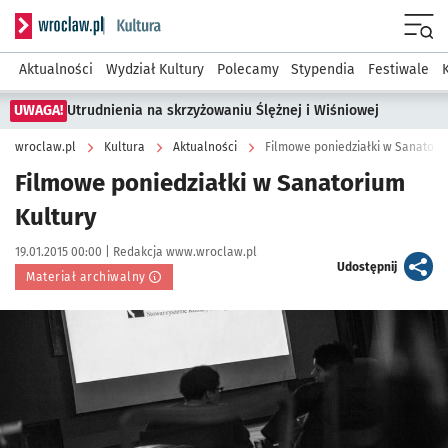
Serwis informacyjny wroclaw.pl podserwis: Kultura
Menu
Aktualności
Wydział Kultury
Polecamy
Stypendia
Festiwale
UWAGA!
Utrudnienia na skrzyżowaniu Ślężnej i Wiśniowej
wroclaw.pl
Kultura
Aktualności
Filmowe poniedziałki w Sanatori
Filmowe poniedziałki w Sanatorium
Kultury
Data publikacji:
Autor:
19.01.2015 00:00 |
Redakcja www.wroclaw.pl
artykuł
Udostępnij
Materiał archiwalny
Kliknij, aby powiększyć