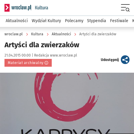
Serwis informacyjny wroclaw.pl podserwis: Kultura
Menu
Aktualności
Wydział Kultury
Polecamy
Stypendia
Festiwale
wroclaw.pl
Kultura
Aktualności
Artyści dla zwierzaków
Artyści dla zwierzaków
Data publikacji:
Autor:
21.04.2015 00:00 |
Redakcja www.wroclaw.pl
artykuł
Udostępnij
Materiał archiwalny
Kliknij, aby powiększyć