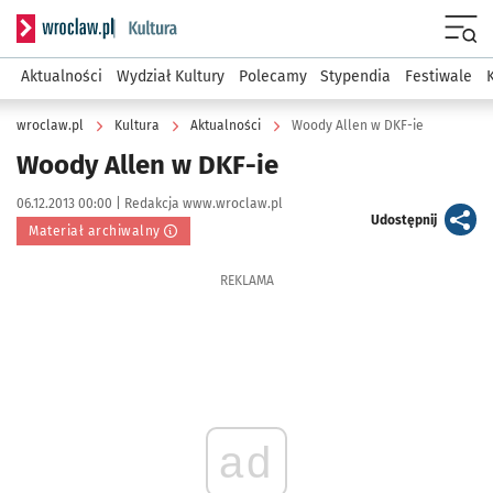
Serwis informacyjny wroclaw.pl podserwis: Kultura
Menu
Aktualności
Wydział Kultury
Polecamy
Stypendia
Festiwale
wroclaw.pl
Kultura
Aktualności
Woody Allen w DKF-ie
Woody Allen w DKF-ie
Data publikacji:
Autor:
06.12.2013 00:00 |
Redakcja www.wroclaw.pl
artykuł
Udostępnij
Materiał archiwalny
REKLAMA
ad