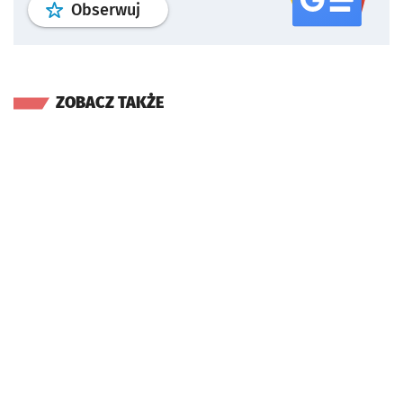
profil
google news
serwisu wroclaw
Obserwuj
ZOBACZ TAKŻE