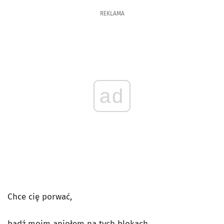
REKLAMA
ad
Chce cię porwać,
bądź moim aniołem na tych blokach.