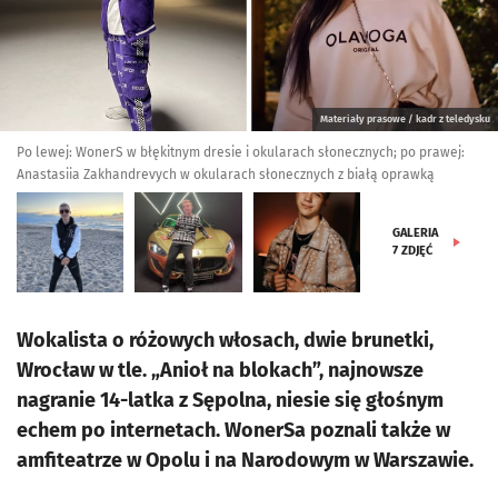
Materiały prasowe / kadr z teledysku
Po lewej: WonerS w błękitnym dresie i okularach słonecznych; po prawej:
Anastasiia Zakhandrevych w okularach słonecznych z białą oprawką
GALERIA
7
ZDJĘĆ
Wokalista o różowych włosach, dwie brunetki,
Wrocław w tle. „Anioł na blokach”, najnowsze
nagranie 14-latka z Sępolna, niesie się głośnym
echem po internetach. WonerSa poznali także w
amfiteatrze w Opolu i na Narodowym w Warszawie.