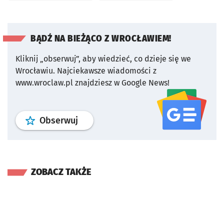
BĄDŹ NA BIEŻĄCO Z WROCŁAWIEM!
Kliknij „obserwuj”, aby wiedzieć, co dzieje się we
Wrocławiu.
Najciekawsze wiadomości z
www.wroclaw.pl znajdziesz w Google News!
profil
google news
serwisu wroclaw
Obserwuj
ZOBACZ TAKŻE