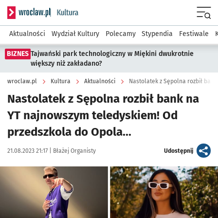
Serwis informacyjny wroclaw.pl podserwis: Kultura
Menu
Aktualności
Wydział Kultury
Polecamy
Stypendia
Festiwale
BIZNES
Tajwański park technologiczny w Miękini dwukrotnie
większy niż zakładano?
wroclaw.pl
Kultura
Aktualności
Nastolatek z Sępolna rozbił bank na
YT najnowszym teledyskiem! Od
przedszkola do Opola...
Data publikacji:
Autor:
artykuł
21.08.2023 21:17 |
Błażej Organisty
Udostępnij
Kliknij, aby zobaczyć galerię