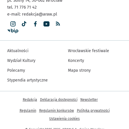
pl. Solny 14,
50-062
Wrocław
tel. 71 776 71 42
e-mail:
redakcja@araw.pl
Aktualności
Wrocławskie festiwale
Wydział Kultury
Koncerty
Polecamy
Mapa strony
Stypendia artystyczne
Inne informacje
Redakcja
Deklaracja dostępności
Newsletter
Regulamin
Regulamin konkursów
Polityka prywatności
Ustawienia cookies