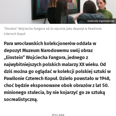
materiały organizatorów
"Einstein" Wojciecha Fangora od 24 stycznia jako depozyt w Pawilonie
Czterech Kopuł
Para wrocławskich kolekcjonerów oddała w
depozyt Muzeum Narodowemu swój obraz
„Einstein” Wojciecha Fangora, jednego z
najwybitniejszych polskich malarzy XX wieku. Od
dziś można go oglądać w kolekcji polskiej sztuki w
Pawilonie Czterech Kopuł. Dzieło powstało w 1948,
choć będzie eksponowane obok obrazów z lat 50.
minionego stulecia, by nie kojarzyć go ze sztuką
socrealistyczną.
REKLAMA