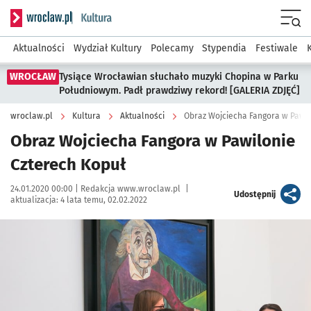
Serwis informacyjny wroclaw.pl podserwis: Kultura
Menu
Aktualności
Wydział Kultury
Polecamy
Stypendia
Festiwale
WROCŁAW
Tysiące Wrocławian słuchało muzyki Chopina w Parku
Południowym. Padł prawdziwy rekord! [GALERIA ZDJĘĆ]
wroclaw.pl
Kultura
Aktualności
Obraz Wojciecha Fangora w Pawil
Obraz Wojciecha Fangora w Pawilonie
Czterech Kopuł
Data publikacji:
Autor:
24.01.2020 00:00 |
Redakcja www.wroclaw.pl
|
artykuł
Udostępnij
aktualizacja:
4 lata temu, 02.02.2022
Kliknij, aby powiększyć