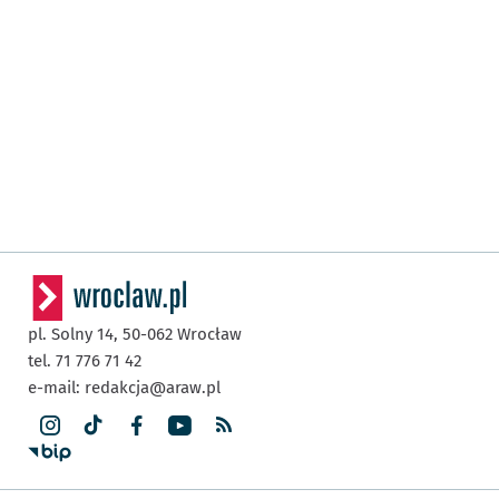
pl. Solny 14,
50-062
Wrocław
tel. 71 776 71 42
e-mail:
redakcja@araw.pl