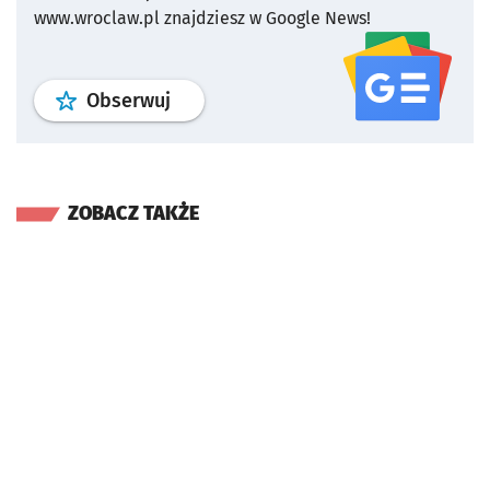
www.wroclaw.pl znajdziesz w Google News!
profil
google news
serwisu wroclaw
Obserwuj
ZOBACZ TAKŻE