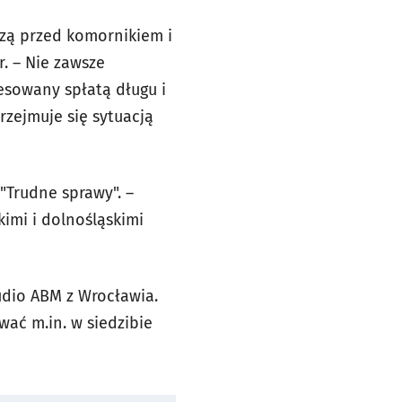
odzą przed komornikiem i
. – Nie zawsze
resowany spłatą długu i
rzejmuje się sytuacją
"Trudne sprawy". –
imi i dolnośląskimi
udio ABM z Wrocławia.
wać m.in. w siedzibie