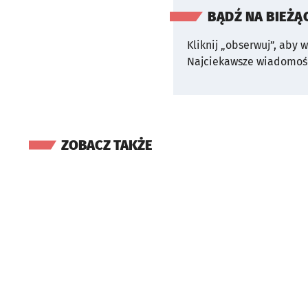
BĄDŹ NA BIEŻĄ
Kliknij „obserwuj”, aby 
Najciekawsze wiadomośc
ZOBACZ TAKŻE