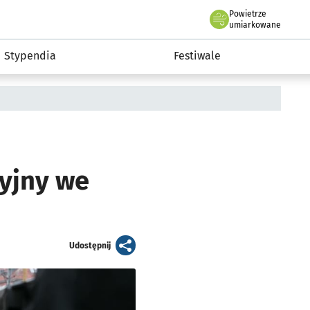
Powietrze
we Wrocławiu
Kultura
umiarkowane
Stypendia
Festiwale
zyjny we
artykuł
Udostępnij