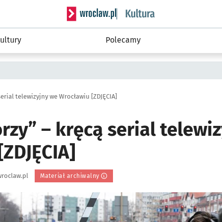
Serwis informacyjny wroclaw.pl podserwis: 
ultury
Polecamy
erial telewizyjny we Wrocławiu [ZDJĘCIA]
zy” – kręcą serial telewi
[ZDJĘCIA]
roclaw.pl
Materiał archiwalny