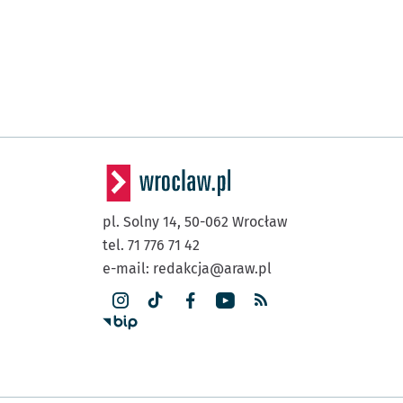
pl. Solny 14,
50-062
Wrocław
tel. 71 776 71 42
e-mail:
redakcja@araw.pl