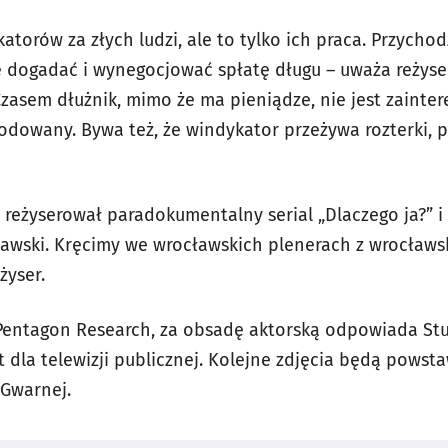
atorów za złych ludzi, ale to tylko ich praca. Przych
ę dogadać i wynegocjować spłatę długu – uważa reżyser
Czasem dłużnik, mimo że ma pieniądze, nie jest zainte
kodowany. Bywa też, że windykator przeżywa rozterki, p
reżyserował paradokumentalny serial „Dlaczego ja?” i 
ławski. Kręcimy we wrocławskich plenerach z wrocławsk
żyser.
 Pentagon Research, za obsadę aktorską odpowiada St
 dla telewizji publicznej. Kolejne zdjęcia będą powsta
. Gwarnej.