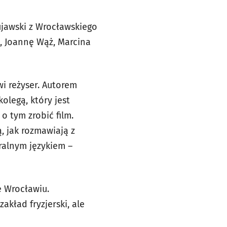
ujawski z Wrocławskiego
, Joannę Wąż, Marcina
wi reżyser. Autorem
olegą, który jest
o tym zrobić film.
, jak rozmawiają z
uralnym językiem –
e Wrocławiu.
akład fryzjerski, ale