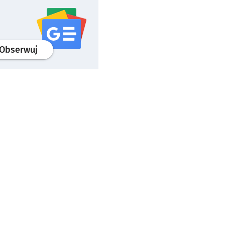
profil
google news
serwisu wroclaw.pl
Obserwuj