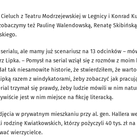
 Cieluch z Teatru Modrzejewskiej w Legnicy i Konrad K
u zobaczymy też Paulinę Walendowską, Renatę Skibińską
skiego.
t serialu, ale mamy już scenariusz na 13 odcinków – mó
rz Lipka. – Pomysł na serial wziął się z rozmów z moim k
 tak niesamowite historie, że stwierdziłem, że warto 
Lipką razem z windykatorami, żeby zobaczyć jak pracują
rial trzymał się prawdy, żeby ludzie mówili w nim nat
ywiście jest w nim miejsce na fikcję literacką.
djęcia w prywatnym mieszkaniu przy al. gen. Hallera w
 rodzinę Kwiatkowskich, którzy pożyczyli 40 tys. zł na z
wać wierzycielce.