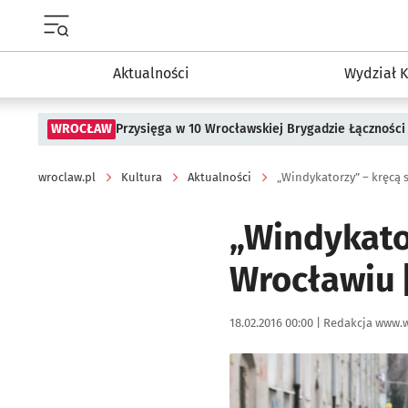
Menu główne portalu wroclaw.pl
Aktualności
Wydział K
WROCŁAW
Przysięga w 10 Wrocławskiej Brygadzie Łączności
wroclaw.pl
Kultura
Aktualności
„Windykatorzy” – kręcą s
„Windykator
Wrocławiu 
Data publikacji:
Autor:
18.02.2016 00:00 |
Redakcja www.w
Kliknij, aby powiększyć