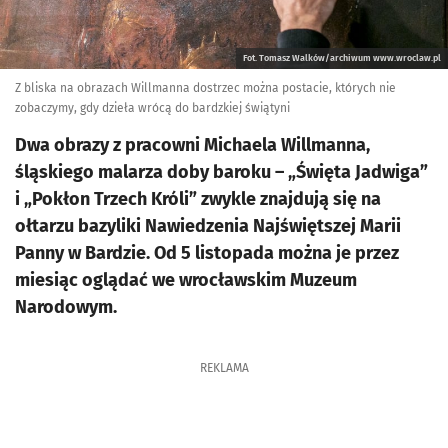
Fot. Tomasz Walków/archiwum www.wroclaw.pl
Z bliska na obrazach Willmanna dostrzec można postacie, których nie
zobaczymy, gdy dzieła wrócą do bardzkiej świątyni
Dwa obrazy z pracowni Michaela Willmanna,
śląskiego malarza doby baroku – „Święta Jadwiga”
i „Pokłon Trzech Króli” zwykle znajdują się na
ołtarzu bazyliki Nawiedzenia Najświętszej Marii
Panny w Bardzie. Od 5 listopada można je przez
miesiąc oglądać we wrocławskim Muzeum
Narodowym.
REKLAMA