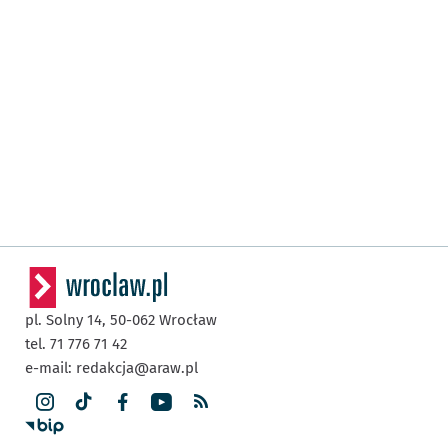
pl. Solny 14,
50-062
Wrocław
tel. 71 776 71 42
e-mail:
redakcja@araw.pl