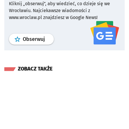
Kliknij „obserwuj”, aby wiedzieć, co dzieje się we
Wrocławiu.
Najciekawsze wiadomości z
www.wroclaw.pl znajdziesz w Google News!
profil
google news
serwisu wroclaw
Obserwuj
ZOBACZ TAKŻE