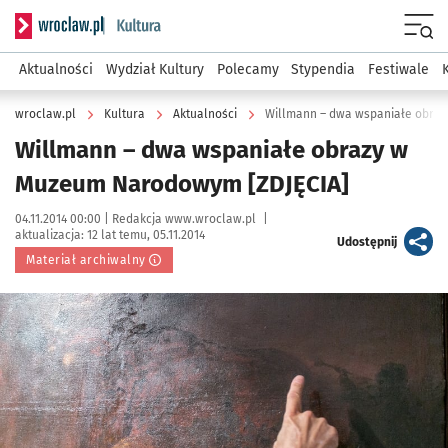
Serwis informacyjny wroclaw.pl podserwis: Kultura
Menu
Aktualności
Wydział Kultury
Polecamy
Stypendia
Festiwale
wroclaw.pl
Kultura
Aktualności
Willmann – dwa wspaniałe obra
Willmann – dwa wspaniałe obrazy w
Muzeum Narodowym [ZDJĘCIA]
Data publikacji:
Autor:
04.11.2014 00:00 |
Redakcja www.wroclaw.pl
|
aktualizacja:
12 lat temu, 05.11.2014
artykuł
Udostępnij
Materiał archiwalny
Kliknij, aby powiększyć