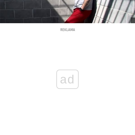
REKLAMA
ad