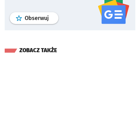
profil
google news
serwisu wroclaw
Obserwuj
ZOBACZ TAKŻE