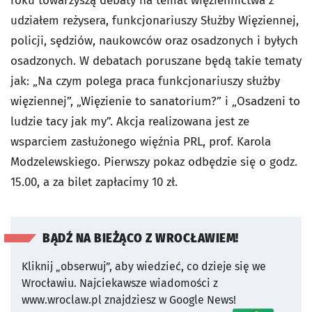
roku towarzyszą debaty na temat więziennictwa z
udziałem reżysera, funkcjonariuszy Służby Więziennej,
policji, sędziów, naukowców oraz osadzonych i byłych
osadzonych. W debatach poruszane będą takie tematy
jak: „Na czym polega praca funkcjonariuszy służby
więziennej”, „Więzienie to sanatorium?” i „Osadzeni to
ludzie tacy jak my”. Akcja realizowana jest ze
wsparciem zasłużonego więźnia PRL, prof. Karola
Modzelewskiego. Pierwszy pokaz odbędzie się o godz.
15.00, a za bilet zapłacimy 10 zł.
BĄDŹ NA BIEŻĄCO Z WROCŁAWIEM!
Kliknij „obserwuj”, aby wiedzieć, co dzieje się we
Wrocławiu.
Najciekawsze wiadomości z
www.wroclaw.pl znajdziesz w Google News!