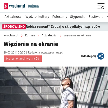
Serwis informacyjny wroclaw.pl podserwis: Kultura
Menu
Aktualności
Wydział Kultury
Polecamy
Stypendia
Festiwale
ŚRODOWISKO
Robisz remont? Zadbaj o skrzydlatych sąsiadów
wroclaw.pl
Kultura
Aktualności
Więzienie na ekranie
Więzienie na ekranie
Data publikacji:
Autor:
20.03.2014 00:00 |
Redakcja www.wroclaw.pl
artykuł
Udostępnij
Materiał archiwalny
Kliknij, aby powiększyć