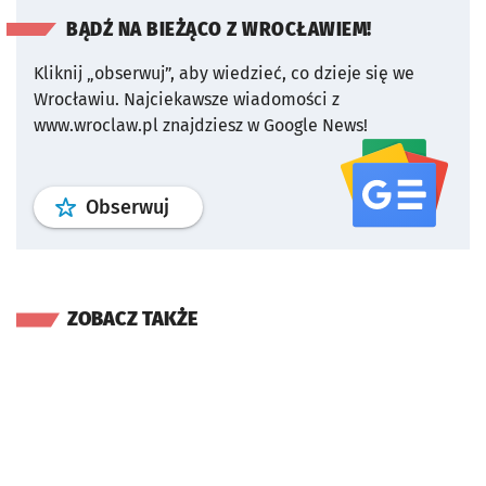
BĄDŹ NA BIEŻĄCO Z WROCŁAWIEM!
Kliknij „obserwuj”, aby wiedzieć, co dzieje się we
Wrocławiu.
Najciekawsze wiadomości z
www.wroclaw.pl znajdziesz w Google News!
profil
google news
serwisu wroclaw
Obserwuj
ZOBACZ TAKŻE