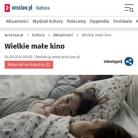
Serwis informacyjny wroclaw.pl podserwis: Kultura
Menu
Aktualności
Wydział Kultury
Polecamy
Stypendia
Festiwale
wroclaw.pl
Kultura
Aktualności
Wielkie małe kino
Wielkie małe kino
Data publikacji:
Autor:
04.09.2014 00:00 |
Redakcja www.wroclaw.pl
artykuł
Udostępnij
Materiał archiwalny
Kliknij, aby powiększyć