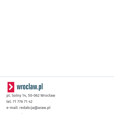
pl. Solny 14,
50-062
Wrocław
tel. 71 776 71 42
e-mail:
redakcja@araw.pl