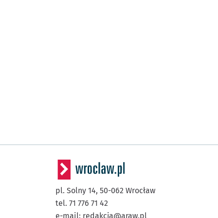
pl. Solny 14,
50-062
Wrocław
tel. 71 776 71 42
e-mail:
redakcja@araw.pl