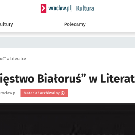
Serwis informacyjny wroclaw.pl podserwis: 
ultury
Polecamy
uś” w Literatce
ięstwo Białoruś” w Litera
roclaw.pl
Materiał archiwalny