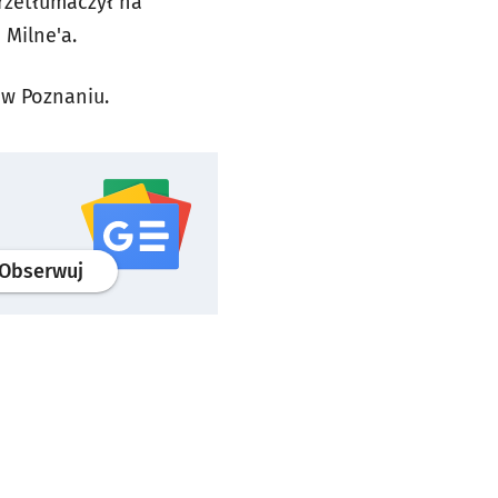
rzetłumaczył na
 Milne'a.
 w Poznaniu.
profil
google news
serwisu wroclaw.pl
Obserwuj