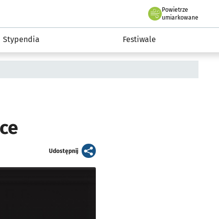
Powietrze
we Wrocławiu
Kultura
umiarkowane
Stypendia
Festiwale
tce
artykuł
Udostępnij