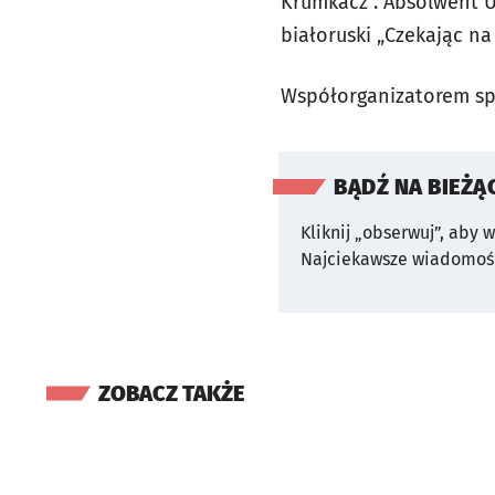
Krumkacz". Absolwent U
białoruski „Czekając n
Współorganizatorem spo
BĄDŹ NA BIEŻĄ
Kliknij „obserwuj”, aby 
Najciekawsze wiadomośc
ZOBACZ TAKŻE