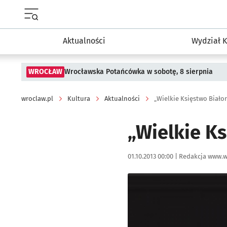
Menu główne portalu wroclaw.pl
Aktualności
Wydział K
WROCŁAW
Wrocławska Potańcówka w sobotę, 8 sierpnia
wroclaw.pl
Kultura
Aktualności
„Wielkie Księstwo Białor
„Wielkie Ks
Data publikacji:
Autor:
01.10.2013 00:00 |
Redakcja www.w
Kliknij, aby powiększyć