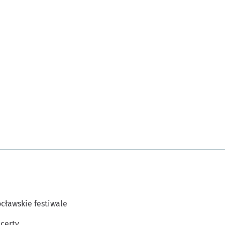
cławskie festiwale
certy