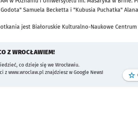
AM w Poznaniu i Uniwersytetu im. Masaryka w Brnie. P
a Godota" Samuela Becketta i "Kubusia Puchatka" Alana
tkania jest Białoruskie Kulturalno-Naukowe Centrum
CO Z WROCŁAWIEM!
wiedzieć, co dzieje się we Wrocławiu.
i z www.wroclaw.pl znajdziesz w Google News!