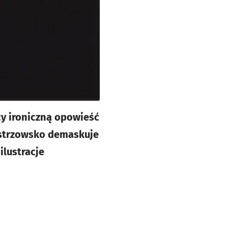
cy ironiczną opowieść
mistrzowsko demaskuje
ilustracje