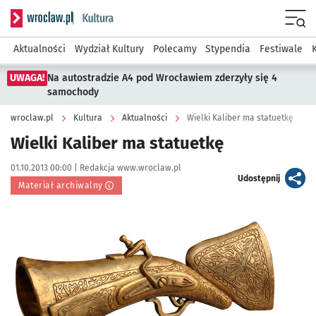
Serwis informacyjny wroclaw.pl podserwis: Kultura
Menu
Aktualności
Wydział Kultury
Polecamy
Stypendia
Festiwale
UWAGA!
Na autostradzie A4 pod Wrocławiem zderzyły się 4
samochody
wroclaw.pl
Kultura
Aktualności
Wielki Kaliber ma statuetkę
Wielki Kaliber ma statuetkę
Data publikacji:
Autor:
01.10.2013 00:00 |
Redakcja www.wroclaw.pl
artykuł
Udostępnij
Materiał archiwalny
Kliknij, aby powiększyć