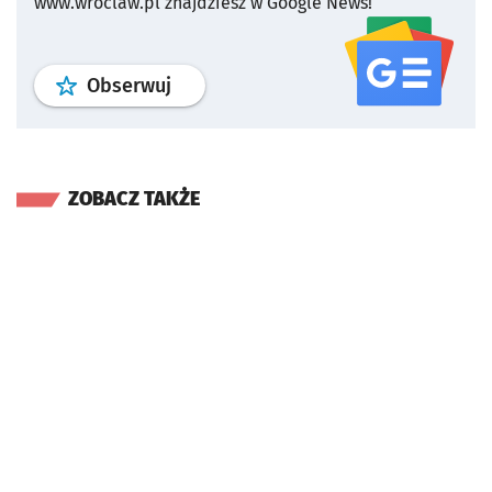
www.wroclaw.pl znajdziesz w Google News!
profil
google news
serwisu wroclaw
Obserwuj
ZOBACZ TAKŻE