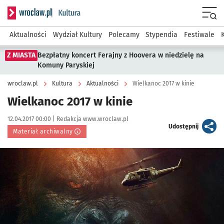
Serwis informacyjny wroclaw.pl podserwis: Kultura
Menu
Aktualności
Wydział Kultury
Polecamy
Stypendia
Festiwale
Z MIASTA
Bezpłatny koncert Ferajny z Hoovera w niedzielę na
Komuny Paryskiej
wroclaw.pl
Kultura
Aktualności
Wielkanoc 2017 w kinie
Wielkanoc 2017 w kinie
Data publikacji:
Autor:
12.04.2017 00:00 |
Redakcja www.wroclaw.pl
artykuł
Udostępnij
Materiał archiwalny
Kliknij, aby powiększyć