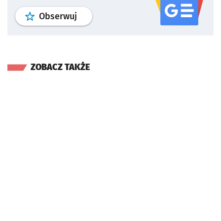
profil
google news
serwisu wroclaw
Obserwuj
ZOBACZ TAKŻE