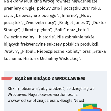
Na ekrany Multikina wrócą również najważniejsze
premiery drugiej połowy 2016 i początku 2017 roku,
czyli: „Dziewczyna z pociągu”, „Inferno”, „Nowy
początek”, „Zwierzęta nocy”, „Bridget Jones 3”, „Doktor
Strange”, „Ukryte piękno”, „Split” oraz „Łotr 1.
Gwiezdne wojny – historie”. Nie zabraknie także
bijących frekwencyjne sukcesy polskich produkcji:
„Wołyń”, „Pitbull. Niebezpieczne kobiety” oraz „Sztuka
kochania. Historia Michaliny Wisłockiej”.
BĄDŹ NA BIEŻĄCO Z WROCŁAWIEM!
Kliknij „obserwuj”, aby wiedzieć, co dzieje się we
Wrocławiu.
Najciekawsze wiadomości z
www.wroclaw.pl znajdziesz w Google News!