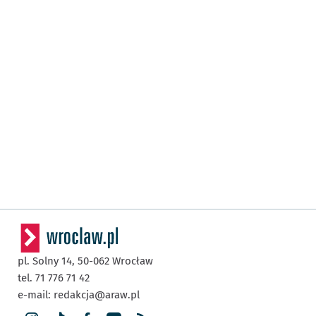
pl. Solny 14,
50-062
Wrocław
tel. 71 776 71 42
e-mail:
redakcja@araw.pl