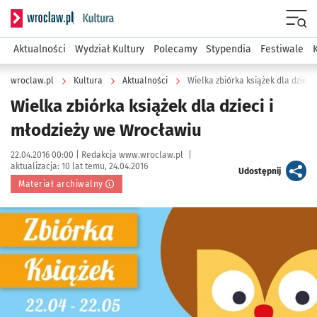
Serwis informacyjny wroclaw.pl podserwis: Kultura
Menu
Aktualności
Wydział Kultury
Polecamy
Stypendia
Festiwale
wroclaw.pl
Kultura
Aktualności
Wielka zbiórka książek dla dzieci
Wielka zbiórka książek dla dzieci i
młodzieży we Wrocławiu
Data publikacji:
Autor:
22.04.2016 00:00 |
Redakcja www.wroclaw.pl
|
aktualizacja:
10 lat temu, 24.04.2016
artykuł
Udostępnij
Materiał archiwalny
Kliknij, aby powiększyć