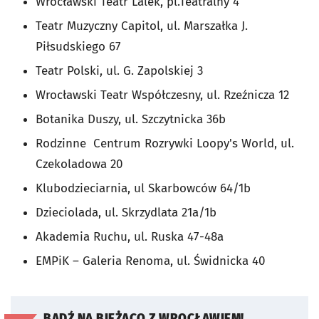
Wrocławski Teatr Lalek, pl.Teatralny 4
Teatr Muzyczny Capitol, ul. Marszałka J.
Piłsudskiego 67
Teatr Polski, ul. G. Zapolskiej 3
Wrocławski Teatr Współczesny, ul. Rzeźnicza 12
Botanika Duszy, ul. Szczytnicka 36b
Rodzinne Centrum Rozrywki Loopy's World, ul.
Czekoladowa 20
Klubodzieciarnia, ul Skarbowców 64/1b
Dzieciolada, ul. Skrzydlata 21a/1b
Akademia Ruchu, ul. Ruska 47-48a
EMPiK – Galeria Renoma, ul. Świdnicka 40
BĄDŹ NA BIEŻĄCO Z WROCŁAWIEM!